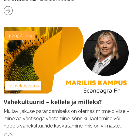
31/05/2024
Taimekasvatus
Vahekultuurid – kellele ja milleks?
Mullaviljakuse parandamiseks on olemas mitmeid viise –
mineraalväetisega väetamine, sõnniku laotamine või
hoopis vahekultuuride kasvatamine, mis on viimaste
aastatega vägagi populaarseks muutunud. Kuid mida