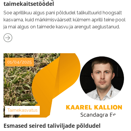
taimekaitsetöödel
Soe aprillikuu algus pani põldudel talikultuurid hoogsalt
kasvama, kuid märkimisväärselt külmem aprilli teine pool
ja mai algus on taimede kasvu ja arengut aeglustanud.
01/04/2025
Taimekasvatus
Esmased seired taliviljade põldudel