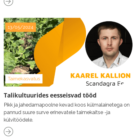
vahekultuurid täpsemalt teevad ja miks nad meie
külvikorras nii olulised on?
13/05/2024
Taimekasvatus
Talikultuurides eesseisvad tööd
Pikk ja jahedamapoolne kevad koos külmalainetega on
pannud suure surve erinevatele taimekaitse -ja
külvitöödele.