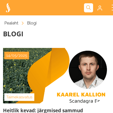
Kliendiportaal
Pealeht
Blogi
BLOGI
Nova
14/05/2025
Taimekasvatus
Heitlik kevad: järgmised sammud