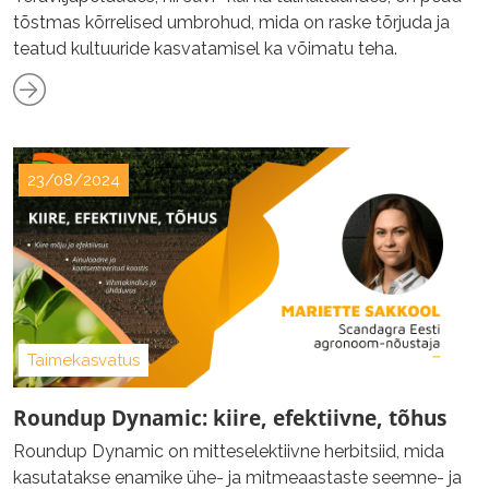
tõstmas kõrrelised umbrohud, mida on raske tõrjuda ja
teatud kultuuride kasvatamisel ka võimatu teha.
23/08/2024
Taimekasvatus
Roundup Dynamic: kiire, efektiivne, tõhus
Roundup Dynamic on mitteselektiivne herbitsiid, mida
kasutatakse enamike ühe- ja mitmeaastaste seemne- ja