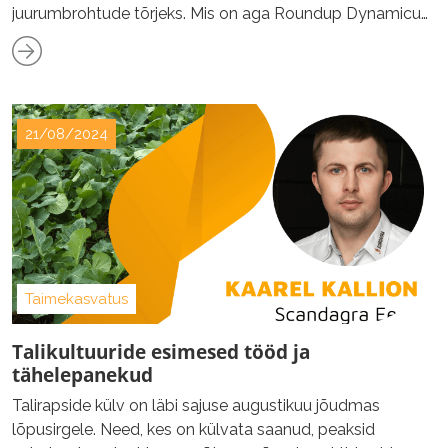
juurumbrohtude tõrjeks. Mis on aga Roundup Dynamicu
eelised teiste sama toimeainet sisaldavate toodete ees?
21/08/2024
Taimekasvatus
Talikultuuride esimesed tööd ja
tähelepanekud
Talirapside külv on läbi sajuse augustikuu jõudmas
lõpusirgele. Need, kes on külvata saanud, peaksid