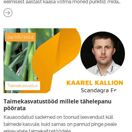
eelmisest aastast kaasa võtma mõned punktid, mida
tuleks kindlasti jälgida.
04/06/2024
Taimekasvatus
Taimekasvatustööd millele tähelepanu
pöörata
Kauaoodatud sademed on toonud leevendust küll
taimede kasvule, kuid samas on pannud pinge peale
erinevatele taimekaitsetöödele.