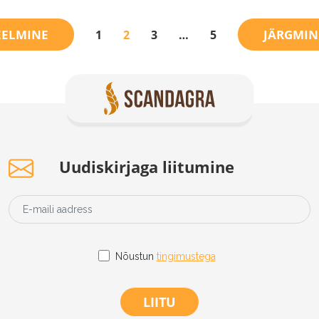
EELMINE
JÄRGMIN
1
2
3
…
5
Uudiskirjaga liitumine
Nõustun
tingimustega
LIITU