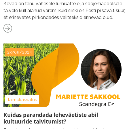
Kevad on tänu vähesele lumikattele ja soojemapoolsele
talvele küll alanud varem, kuid siiski on Eesti piisavalt suur,
et erinevates piirkondades valitseksid erinevad olud.
23/09/2024
Taimekasvatus
Kuidas parandada leheväetiste abil
kultuuride talvitumist?