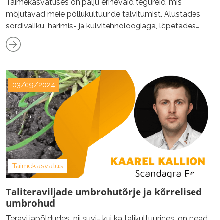
Taimekasvatuses on palju erinevaid tegureid, mis
mõjutavad meie põllukultuuride talvitumist. Alustades
sordivaliku, harimis- ja külvitehnoloogiaga, lõpetades
mineraalse väetamise ning taimekaitsega.
03/09/2024
Taimekasvatus
Taliteraviljade umbrohutõrje ja kõrrelised
umbrohud
Teraviljapõldudes, nii suvi- kui ka talikultuurides, on pead