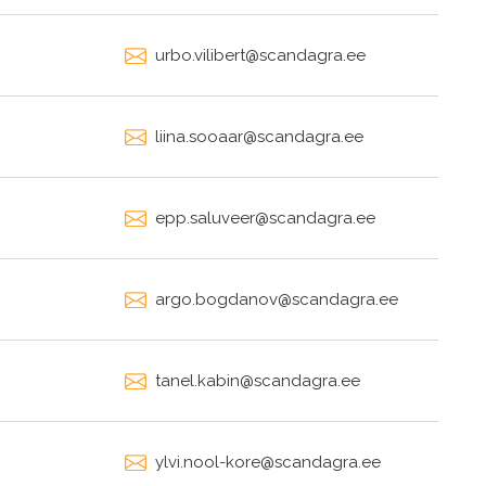
urbo.vilibert@scandagra.ee
liina.sooaar@scandagra.ee
epp.saluveer@scandagra.ee
argo.bogdanov@scandagra.ee
tanel.kabin@scandagra.ee
ylvi.nool-kore@scandagra.ee