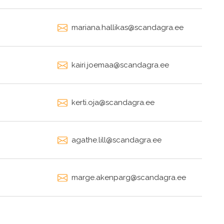
mariana.hallikas@scandagra.ee
kairi.joemaa@scandagra.ee
kerti.oja@scandagra.ee
agathe.lill@scandagra.ee
marge.akenparg@scandagra.ee