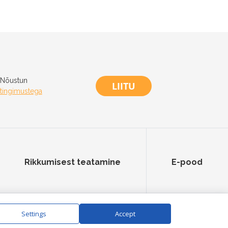
Nõustun
LIITU
tingimustega
Rikkumisest teatamine
E-pood
Settings
Accept