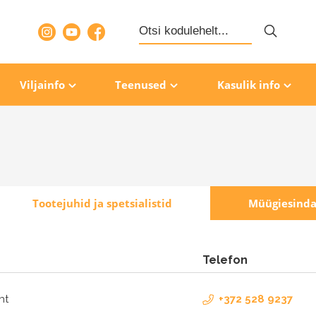
Search
for:
Viljainfo
Teenused
Kasulik info
Tootejuhid ja spetsialistid
Müügiesinda
Telefon
uht
+372 528 9237