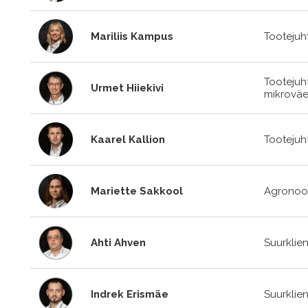
Mariliis Kampus
Tootejuh
Tootejuh
Urmet Hiiekivi
mikroväe
Kaarel Kallion
Tootejuh
Mariette Sakkool
Agronoo
Ahti Ahven
Suurklien
Indrek Erismäe
Suurklien