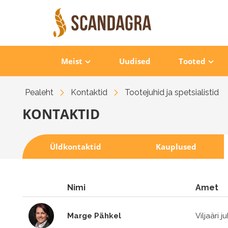
Meist
Uudised
Tooted
Pealeht
Kontaktid
Tootejuhid ja spetsialistid
KONTAKTID
Üldkontaktid
Kauplused
Nimi
Amet
Marge Pähkel
Viljaäri j