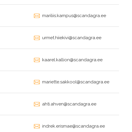
mariliis.kampus@scandagra.ee
urmet.hiiekivi@scandagra.ee
kaarel.kallion@scandagra.ee
mariette.sakkool@scandagra.ee
ahti.ahven@scandagra.ee
indrek.erismae@scandagra.ee