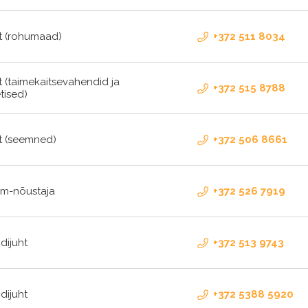
t (rohumaad)
+372 511 8034
t (taimekaitsevahendid ja
+372 515 8788
tised)
t (seemned)
+372 506 8661
m-nõustaja
+372 526 7919
dijuht
+372 513 9743
dijuht
+372 5388 5920