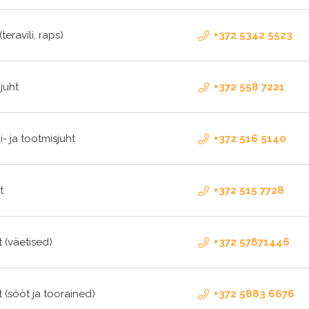
teravili, raps)
+372 5342 5523
juht
+372 558 7221
i- ja tootmisjuht
+372 516 5140
t
+372 515 7728
 (väetised)
+372 57871446
 (sööt ja toorained)
+372 5883 6676