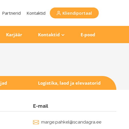
Partnerid
Kontaktid
Kliendiportaal
Karjäär
Kontaktid
E-pood
jad
Logistika, laod ja elevaatorid
E-mail
marge.pahkel@scandagra.ee