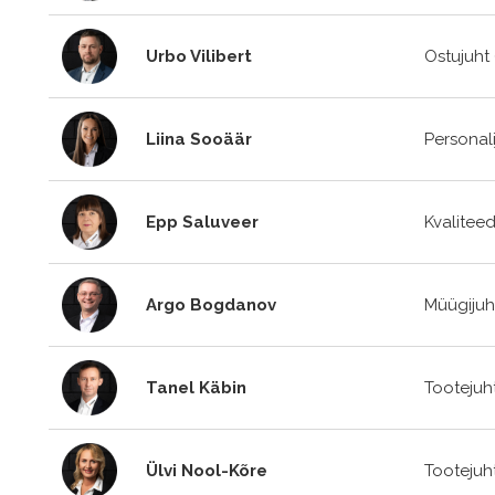
Urbo Vilibert
Ostujuht (
Liina Sooäär
Personali
Epp Saluveer
Kvaliteed
Argo Bogdanov
Müügijuh
Tanel Käbin
Tootejuht
Ülvi Nool-Kõre
Tootejuht