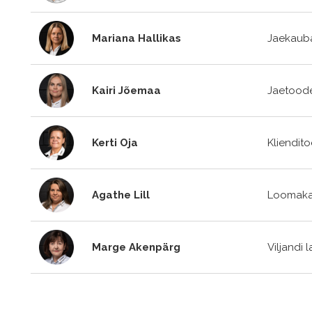
Mariana Hallikas
Jaekauba
Kairi Jõemaa
Jaetoode
Kerti Oja
Kliendito
Agathe Lill
Loomaka
Marge Akenpärg
Viljandi 