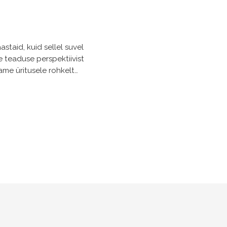
äevakavad üle […]
staid, kuid sellel suvel
 teaduse perspektiivist
me üritusele rohkelt
 päeva vältel, alustades
iga, kus tantsumuusikat
näha meie […]