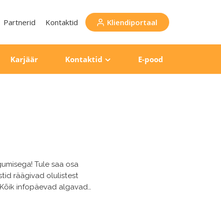
Partnerid
Kontaktid
Kliendiportaal
Karjäär
Kontaktid
E-pood
umisega! Tule saa osa
id räägivad olulistest
. Kõik infopäevad algavad
lt kell 14:15 koos ühise
imispassi või