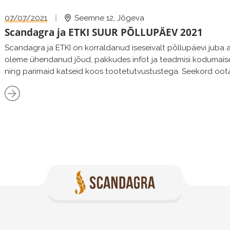
läbipõdemistõendi alusel. Siseruumides tuleb kanda maski. P
07/07/2021
|
Seemne 12, Jõgeva
Scandagra ja ETKI SUUR PÕLLUPÄEV 2021
Scandagra ja ETKI on korraldanud iseseivalt põllupäevi juba aa
oleme ühendanud jõud, pakkudes infot ja teadmisi kodumaise
ning parimaid katseid koos tootetutvustustega. Seekord oota
põllumajandustootjaid, pakkudes sisutihedat programmi kogu
hommikul teadmiste jagamisega ning lõpetades õhtul simman
mängib Nedsaja Küla Bänd. Sellel aastal saab katsepõldudel 