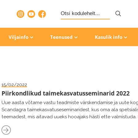
Search
for:
Viljainfo
Teenused
Kasulik info
15/02/2022
Piirkondlikud taimekasvatusseminarid 2022
Uue aasta võtame vastu teadmiste värskendamise ja uute kog
Scandagra taimekasvatuseseminaridest, kus oma ala spetsialist
teemadest, mis aitavad uueks hooajaks hästi ette valmistuda
kell 10:00 (kogunemine alates 9:30) ning lõppevad orienteeruva
lõunasöögiga. Sissepääs infopäevadele ainult COVID vaksineer