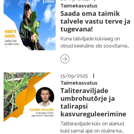
Taimekasvatus
Saada oma taimik
talvele vastu terve ja
tugevana!
Kuna taliviljade külviaeg on
olnud keeruline, siis soovitame
turgutada taimi maksimaalselt,
et…
15/09/2025
|
Taimekasvatus
Taliteraviljade
umbrohutõrje ja
talirapsi
kasvureguleerimine
Taliteraviljade külv on alanud,
kuid samal ajal on oluline ka