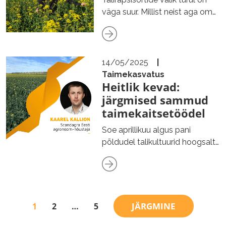
väga suur. Millist neist aga oma
tootmisesse valida?…
14/05/2025
|
Taimekasvatus
Heitlik kevad:
järgmised sammud
taimekaitsetöödel
Soe aprillikuu algus pani
põldudel talikultuurid hoogsalt
kasvama, kuid märkimisväärselt
külmem aprilli…
JÄRGMINE
1
2
…
5