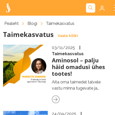
Kliendiportaal
Pealeht
Blogi
Taimekasvatus
Taimekasvatus
Nova
Vaata kõiki
03/11/2025
|
Taimekasvatus
Aminosol – palju
häid omadusi ühes
tootes!
Aita oma taimedel talvele
vastu minna tugevate ja
elujõulistena, andes neile
sügiseks…
24/09/2025
|