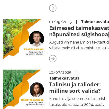
tegeleda talirapside…
01/09/2025
|
Taimekasvatu
Esimesed taimekasva
näpunäited sügishooa
Augusti vihmane ilm on tekitanud
väljakutseid nii vilja koristusel kui 
talirapsi…
10/07/2025
|
Taimekasvatus
Talinisu ja talioder:
milline sort valida?
Enne talivilja seemnete tellimist
tasuks üle vaadata 2024. aasta