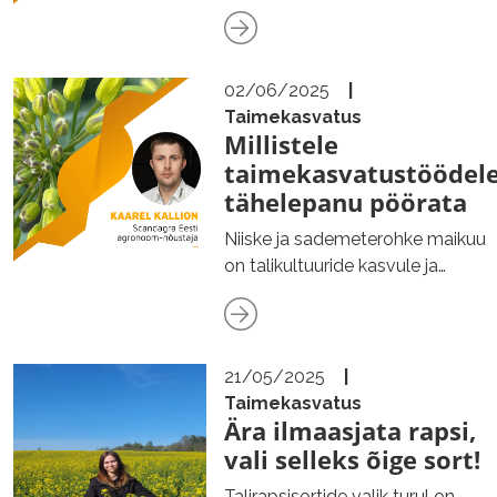
Scandagra Suure Põllupäeva…
02/06/2025
|
Taimekasvatus
Millistele
taimekasvatustöödel
tähelepanu pöörata
Niiske ja sademeterohke maikuu
on talikultuuride kasvule ja
arengule hästi mõjunud ja…
21/05/2025
|
Taimekasvatus
Ära ilmaasjata rapsi,
vali selleks õige sort!
Talirapsisortide valik turul on