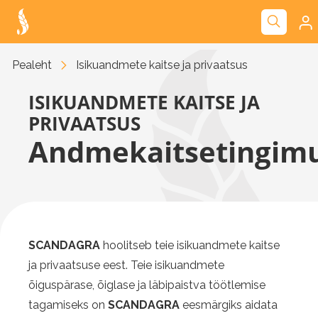
Kliendiportaal
Pealeht
Isikuandmete kaitse ja privaatsus
Nova
ISIKUANDMETE KAITSE JA
PRIVAATSUS
Andmekaitsetingim
SCANDAGRA
hoolitseb teie isikuandmete kaitse
ja privaatsuse eest. Teie isikuandmete
õiguspärase, õiglase ja läbipaistva töötlemise
tagamiseks on
SCANDAGRA
eesmärgiks aidata