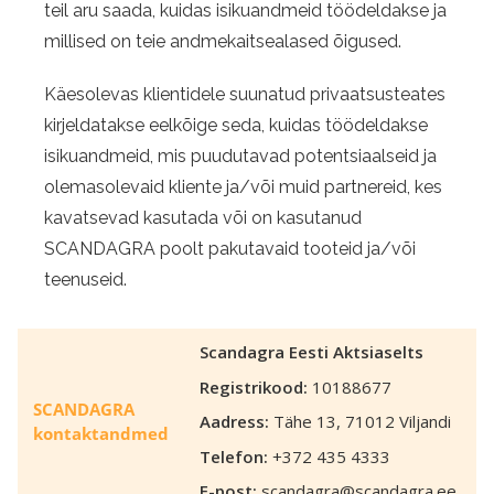
teil aru saada, kuidas isikuandmeid töödeldakse ja
millised on teie andmekaitsealased õigused.
Käesolevas klientidele suunatud privaatsusteates
kirjeldatakse eelkõige seda, kuidas töödeldakse
isikuandmeid, mis puudutavad potentsiaalseid ja
olemasolevaid kliente ja/või muid partnereid, kes
kavatsevad kasutada või on kasutanud
SCANDAGRA poolt pakutavaid tooteid ja/või
teenuseid.
Scandagra Eesti Aktsiaselts
Registrikood:
10188677
SCANDAGRA
Aadress:
Tähe 13, 71012 Viljandi
kontaktandmed
Telefon:
+372 435 4333
E-post:
scandagra@scandagra.ee