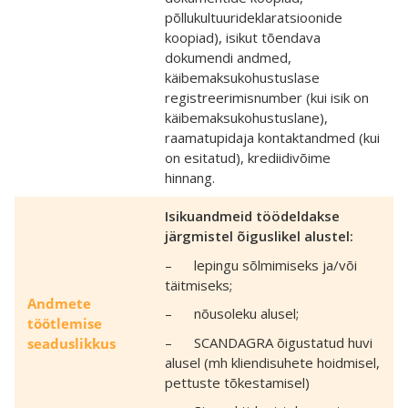
põllukultuurideklaratsioonide
koopiad), isikut tõendava
dokumendi andmed,
käibemaksukohustuslase
registreerimis­number (kui isik on
käibemaksukohustuslane),
raamatupidaja kontakt­andmed (kui
on esitatud), krediidivõime
hinnang.
Isikuandmeid töödeldakse
järgmistel õiguslikel alustel:
– lepingu sõlmimiseks ja/või
täitmiseks;
Andmete
– nõusoleku alusel;
töötlemise
– SCANDAGRA õigustatud huvi
seaduslikkus
alusel (mh kliendisuhete hoidmisel,
pettuste tõkestamisel)