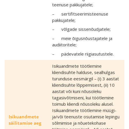
teenuse pakkujatele;
– sertifitseerimisteenuse
pakkujatele;
– võlgade sissenõudjatele;
– meie õigusnõustajatele ja
audiitoritele;
– pädevatele riigiasutustele.
Isikuandmete töötlemine
kliendisuhte halduse, sealhulgas
turunduse eesmärgil – (i) 3 aastat
kliendisuhte lõppemisest, (ii) 10
aastat või kuni nõusoleku
tagasivõtmiseni, kui töötlemine
toimub kliendi nõusoleku alusel.
Isikuandmete töötlemine müügi-
Isikuandmete
ja/või teenuste osutamise lepingu
säilitamise aeg
sõlmimise ja nõuetekohase