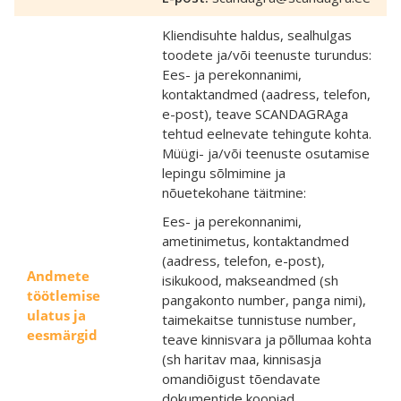
Kliendisuhte haldus, sealhulgas
toodete ja/või teenuste turundus:
Ees- ja perekonnanimi,
kontaktandmed (aadress, telefon,
e-post), teave SCANDAGRAga
tehtud eelnevate tehingute kohta.
Müügi- ja/või teenuste osutamise
lepingu sõlmimine ja
nõuetekohane täitmine:
Ees- ja perekonnanimi,
ametinimetus, kontaktandmed
(aadress, telefon, e-post),
Andmete
isikukood, makseandmed (sh
töötlemise
pangakonto number, panga nimi),
ulatus ja
taimekaitse tunnistuse number,
eesmärgid
teave kinnisvara ja põllumaa kohta
(sh haritav maa, kinnisasja
omandiõigust tõendavate
dokumentide koopiad,