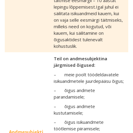
täitmise eesmärgil – 10 aastat
lepingu lõppemisest.Igal juhul ei
säilitata isikuandmeid kauem, kui
on vaja selle eesmärgi täitmiseks,
milleks need on kogutud, või
kauem, kui säilitamine on
õigusaktidest tulenevalt
kohustuslik.
Teil on andmesubjektina
järgmised õigused:
– meie poolt töödeldavatele
isikuandmetele juurdepääsu õigus;
– õigus andmete
parandamisele;
– õigus andmete
kustutamisele;
– õigus isikuandmete
töötlemise piiramisele;
Andmesubjekti