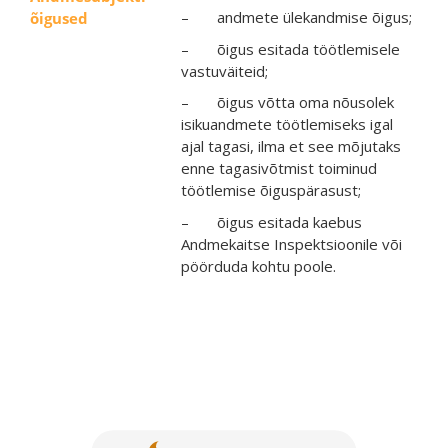
– andmete ülekandmise õigus;
õigused
– õigus esitada töötlemisele
vastuväiteid;
– õigus võtta oma nõusolek
isikuandmete töötlemiseks igal
ajal tagasi, ilma et see mõjutaks
enne tagasivõtmist toiminud
töötlemise õiguspärasust;
– õigus esitada kaebus
Andmekaitse Inspektsioonile või
pöörduda kohtu poole.