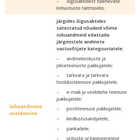
– õigusaktidest tulenevate
kohustuste täitmiseks.
Järgides õigusaktides
sätestatud nõudeid võime
isikuandmeid edastada
järgmistele andmete
vastuvõtjate kategooriatele:
– andmekeskuste ja
pilveteenuste pakkujatele;
– tarkvara ja tarkvara
hooldusteenuse pakkujatele;
– e-maili ja veebilehe teenuse
pakkujatele;
Isikuandmete
– postiteenuse pakkujatele;
avaldamine
– kindlustusandjatele;
– pankadele;
– ürituste organiseerimise