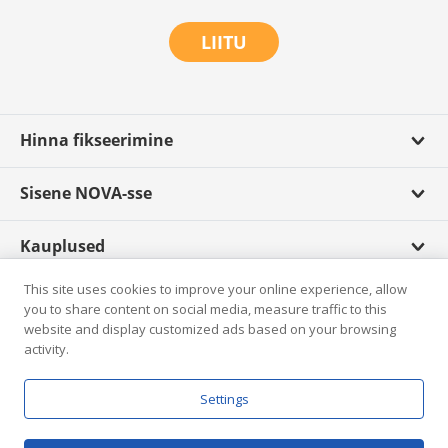
LIITU
Hinna fikseerimine
Sisene NOVA-sse
Kauplused
This site uses cookies to improve your online experience, allow
Scandagra TV
you to share content on social media, measure traffic to this
website and display customized ads based on your browsing
activity.
Rikkumisest teatamine
Settings
E-pood