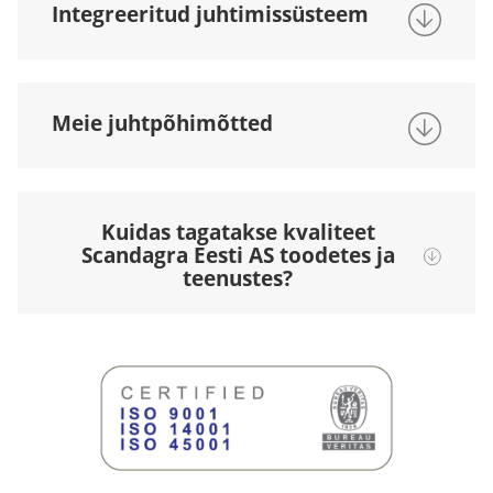
Integreeritud juhtimissüsteem
Meie juhtpõhimõtted
Kuidas tagatakse kvaliteet
Scandagra Eesti AS toodetes ja
teenustes?