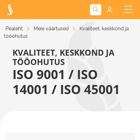
Kliendiportaal
Pealeht
Meie väärtused
Kvaliteet, keskkond ja
tööohutus
Nova
KVALITEET, KESKKOND JA
TÖÖOHUTUS
ISO 9001 / ISO
14001 / ISO 45001