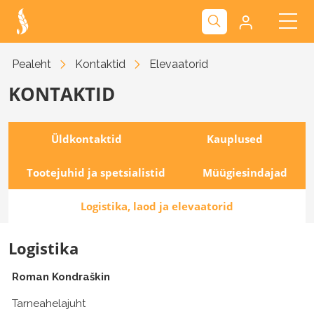
Kliendiportaal
Pealeht
Kontaktid
Elevaatorid
KONTAKTID
Nova
Üldkontaktid
Kauplused
Tootejuhid ja spetsialistid
Müügiesindajad
Logistika, laod ja elevaatorid
Logistika
Roman Kondraškin
Tarneahelajuht