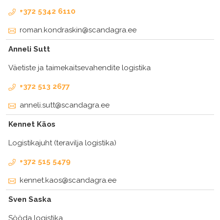
+372 5342 6110
roman.kondraskin@scandagra.ee
Anneli Sutt
Väetiste ja taimekaitsevahendite logistika
+372 513 2677
anneli.sutt@scandagra.ee
Kennet Käos
Logistikajuht (teravilja logistika)
+372 515 5479
kennet.kaos@scandagra.ee
Sven Saska
Sööda logistika