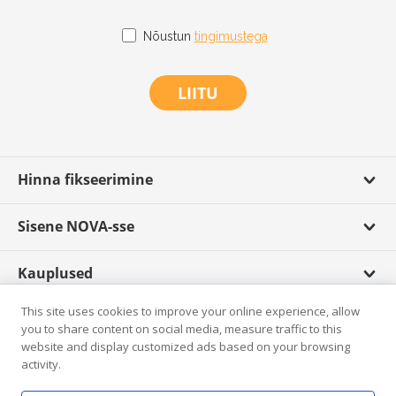
Nõustun
tingimustega
LIITU
Hinna fikseerimine
Sisene NOVA-sse
Kauplused
This site uses cookies to improve your online experience, allow
Scandagra TV
you to share content on social media, measure traffic to this
website and display customized ads based on your browsing
activity.
Rikkumisest teatamine