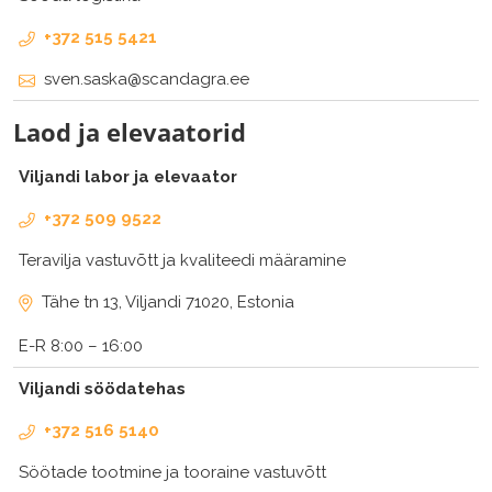
+372 515 5421
sven.saska@scandagra.ee
Laod ja elevaatorid
Viljandi labor ja elevaator
+372 509 9522
Teravilja vastuvõtt ja kvaliteedi määramine
Tähe tn 13, Viljandi 71020, Estonia
E-R 8:00 – 16:00
Viljandi söödatehas
+372 516 5140
Söötade tootmine ja tooraine vastuvõtt