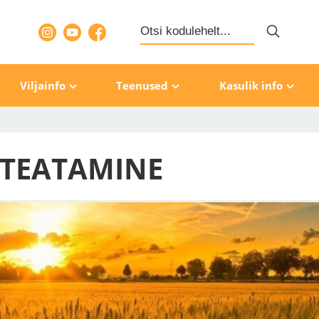
Search
for:
Viljainfo
Teenused
Kasulik info
 TEATAMINE