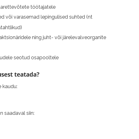
arettevõtete töötajatele
sed või varasemad lepingulised suhted (nt
tahtlikud)
 aktsionäridele ning juht- või järelevalveorganite
muudele seotud osapooltele
sest teatada?
e kaudu:
n saadaval siin: