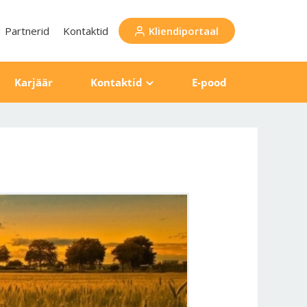
Partnerid
Kontaktid
Kliendiportaal
Karjäär
Kontaktid
E-pood