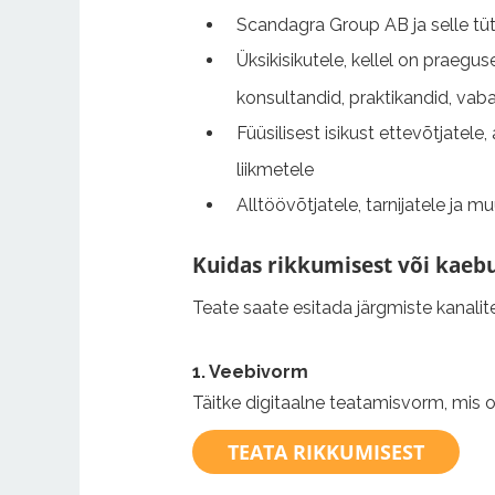
Scandagra Group AB ja selle tüt
Üksikisikutele, kellel on praegu
konsultandid, praktikandid, vaba
Füüsilisest isikust ettevõtjatele,
liikmetele
Alltöövõtjatele, tarnijatele ja 
Kuidas rikkumisest või kaebu
Teate saate esitada järgmiste kanalit
1. Veebivorm
Täitke digitaalne teatamisvorm, mis o
TEATA RIKKUMISEST