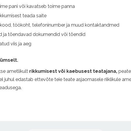
 toime pani või kavatseb toime panna
ikkumisest teada saite
ikukood, töökoht, telefoninumber ja muud kontaktandmed
jad ja tõendavad dokumendid või tõendid
tud viis ja aeg
ümselt.
akse ametlikult
rikkumisest või kaebusest teatajana,
peate
sel juhul edastab ettevõte teie teate asjaomasele riiklikule a
seadusega.