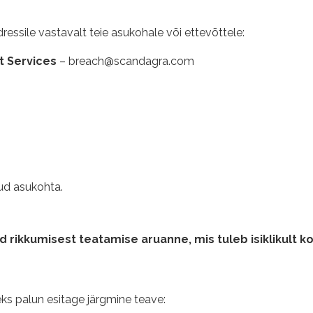
essile vastavalt teie asukohale või ettevõttele:
 Services
–
breach@scandagra.com
tud asukohta.
 rikkumisest teatamise aruanne, mis tuleb isiklikult k
eks palun esitage järgmine teave: