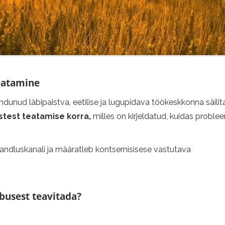
eatamine
unud läbipaistva, eetilise ja lugupidava töökeskkonna säili
stest teatamise korra,
milles on kirjeldatud, kuidas problee
uandluskanali ja määratleb kontsernisisese vastutava
busest teavitada?