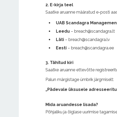
2. E-kirja teel
Saatke aruanne määratud e-posti aadr
UAB Scandagra Management
Leedu
–
breach@scandagra.lt
Läti
–
breach@scandagra.lv
Eesti
–
breach@scandagra.ee
3. Tähitud kiri
Saatke aruanne ettevõtte registreeri
Palun märgistage ümbrik järgmiselt:
„Pädevale üksusele adresseeritud
Mida aruandesse lisada?
Põhjaliku ja õiglase uurimise tagamis