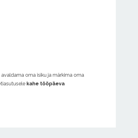
 avaldama oma isiku ja märkima oma
metiasutusele
kahe tööpäeva