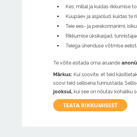
Kes, millal ja kuidas rikkumise
Kuupäev ja asjaolud, kuidas te r
Teie ees- ja perekonnanimi, is
Rikkumise üksikasjad, tunnista
Teiega ühenduse võtmise eelista
Te võite esitada oma aruande
anonü
Märkus:
Kui soovite, et teid käsitlet
soovi teid sellisena tunnustada. Selli
jooksul,
kui see on nõutav kohaliku 
TEATA RIKKUMISEST