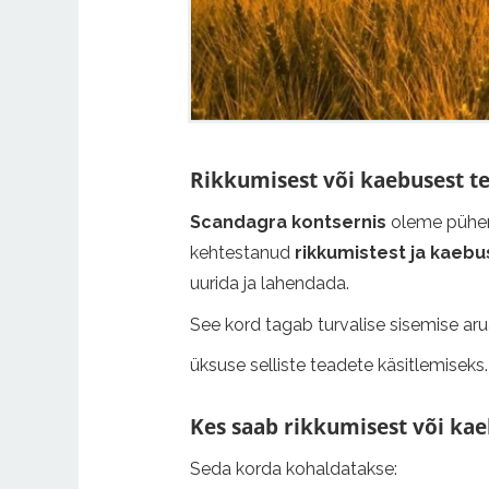
Rikkumisest või kaebusest t
Scandagra kontsernis
oleme pühend
kehtestanud
rikkumistest ja kaebu
uurida ja lahendada.
See kord tagab turvalise sisemise ar
üksuse selliste teadete käsitlemiseks.
Kes saab rikkumisest või kae
Seda korda kohaldatakse: