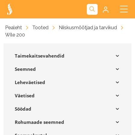
Kliendiportaal
Pealeht
Tooted
Niiskusmõõtjad ja tarvikud
Wile 200
Nova
Taimekaitsevahendid
Seemned
Leheväetised
Väetised
Söödad
Rohumaade seemned