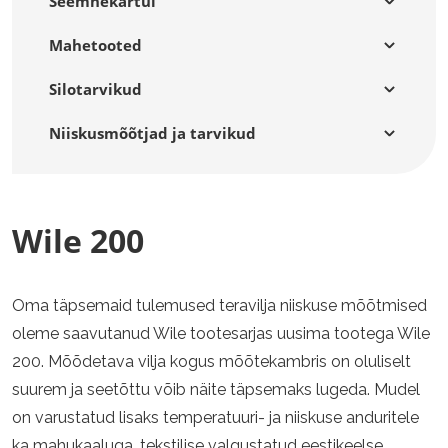
Seemnekartul
Mahetooted
Silotarvikud
Niiskusmõõtjad ja tarvikud
Wile 200
Oma täpsemaid tulemused teravilja niiskuse mõõtmised
oleme saavutanud Wile tootesarjas uusima tootega Wile
200. Mõõdetava vilja kogus mõõtekambris on oluliselt
suurem ja seetõttu võib näite täpsemaks lugeda. Mudel
on varustatud lisaks temperatuuri- ja niiskuse anduritele
ka mahukaaluga, tekstilise valgustatud eestikeelse