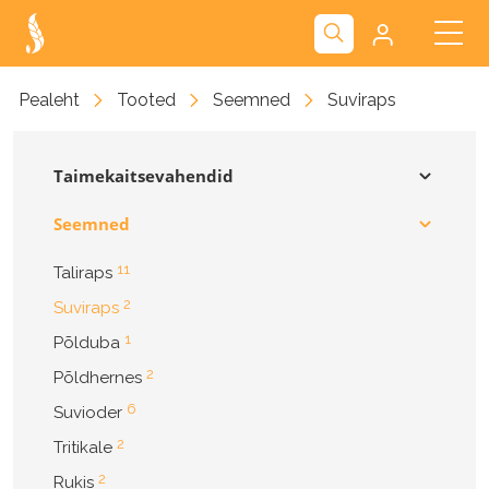
Kliendiportaal
Pealeht
Tooted
Seemned
Suviraps
Nova
Taimekaitsevahendid
Seemned
11
Taliraps
2
Suviraps
1
Põlduba
2
Põldhernes
6
Suvioder
2
Tritikale
2
Rukis