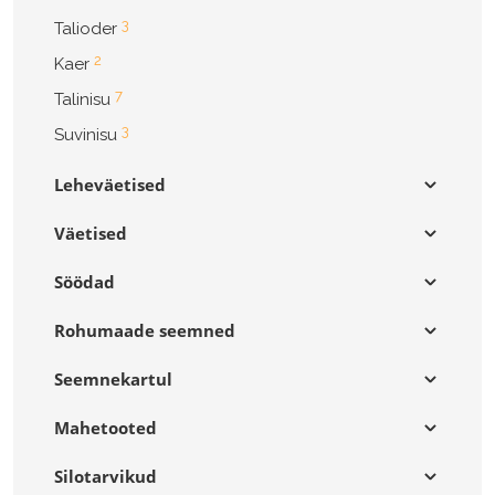
3
Talioder
2
Kaer
7
Talinisu
3
Suvinisu
Leheväetised
Väetised
Söödad
Rohumaade seemned
Seemnekartul
Mahetooted
Silotarvikud