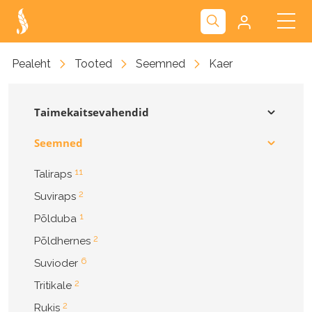
Kliendiportaal
Pealeht
Tooted
Seemned
Kaer
Nova
Taimekaitsevahendid
Seemned
11
Taliraps
2
Suviraps
1
Põlduba
2
Põldhernes
6
Suvioder
2
Tritikale
2
Rukis