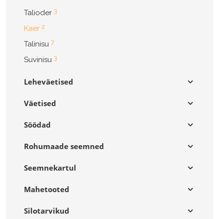
3
Talioder
2
Kaer
7
Talinisu
3
Suvinisu
Leheväetised
Väetised
Söödad
Rohumaade seemned
Seemnekartul
Mahetooted
Silotarvikud