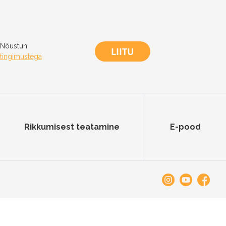
Nõustun
LIITU
tingimustega
Rikkumisest teatamine
E-pood