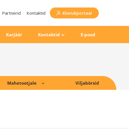
Partnerid
Kontaktid
Kliendiportaal
Karjäär
Kontaktid
E-pood
Mahetootjale
Viljabörsid