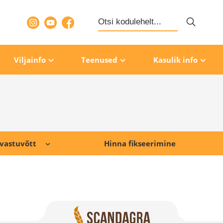
Search
for:
Viljainfo
Teenused
Kasulik info
 vastuvõtt
Hinna fikseerimine