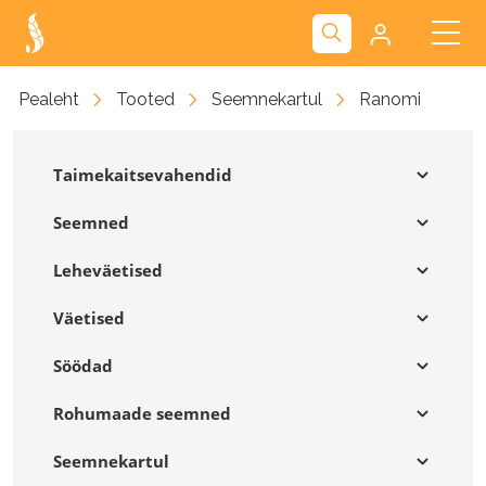
Kliendiportaal
Pealeht
Tooted
Seemnekartul
Ranomi
Nova
Taimekaitsevahendid
Seemned
Leheväetised
Väetised
Söödad
Rohumaade seemned
Seemnekartul