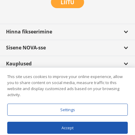
LIITU
Hinna fikseerimine
Sisene NOVA-sse
Kauplused
This site uses cookies to improve your online experience, allow
Scandagra TV
you to share content on social media, measure traffic to this
website and display customized ads based on your browsing
activity.
Rikkumisest teatamine
Settings
E-pood
© Scandagra 2026.
Accept
Andmekaitsetingimused