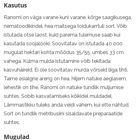
Kasutus
Ranomi on väga varane kuni varane, kõrge saagikusega,
nematoodikindel, hea maitsega toidukarrtuli sort. Võib
istutada otse laost, kuid parema tulemuse saab kui
kasutada soojalööki. Soovitatav on istutada 40 000
mugulat hektari kohta mõõdus 35/55, umbes 33 cm
vahega. Külma mulda istutamine võib tekitada
kasvuhäireid. Ei ole soovitatav murda võrseid liiga tihti.
Taime esialgne areng on hea, hiljem natuke aeglasem,
lehestik on tihe. Ranomi on natuke tundlik muljumise
suhtes. Sobib kasvatamiseks kõikidel muldadel.
Lämmastikku tuleks anda veidi vähem, kui ette nähtud.
Sort on tundlik metribusiini sisaldavate preparaatide
suhtes.
Mugulad