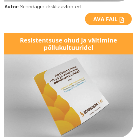
Autor:
Scandagra eksklusiivtooted
AVA FAIL
Resistentsuse ohud ja vältimine
põllukultuuridel