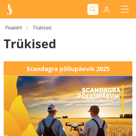
Kliendiportaal
Pealeht
Trükised
Trükised
Nova
Scandagra põllupäevik 2025