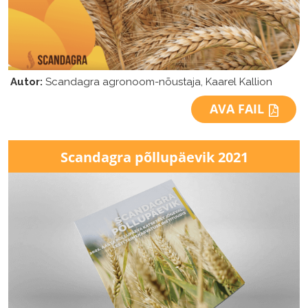
Autor:
Scandagra agronoom-nõustaja, Kaarel Kallion
AVA FAIL
Scandagra
põllupäevik 2021