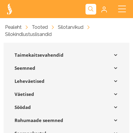
Kliendiportaal
Pealeht
Tooted
Silotarvikud
Silokindlustuslisandid
Nova
Taimekaitsevahendid
Seemned
Leheväetised
Väetised
Söödad
Rohumaade seemned