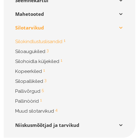
Seemnekartul
Mahetooted
Silotarvikud
1
Silokindlustuslisandid
3
Siloaugukiled
1
Silohoidla küljekiled
1
Kopeerkiled
3
Silopallikiled
5
Pallivõrgud
1
Pallinöörid
4
Muud silotarvikud
Niiskusmõõtjad ja tarvikud