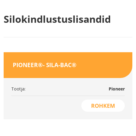
Silokindlustuslisandid
PIONEER®- SILA-BAC®
Tootja:
Pioneer
ROHKEM