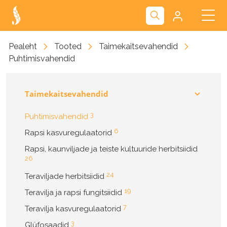
Kliendiportaal
Pealeht
Tooted
Taimekaitsevahendid
Puhtimisvahendid
Nova
Taimekaitsevahendid
3
Puhtimisvahendid
6
Rapsi kasvuregulaatorid
Rapsi, kaunviljade ja teiste kultuuride herbitsiidid
26
24
Teraviljade herbitsiidid
19
Teravilja ja rapsi fungitsiidid
7
Teravilja kasvuregulaatorid
3
Glüfosaadid