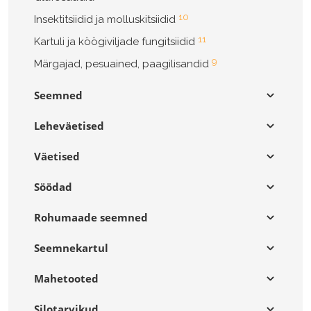
10
Insektitsiidid ja molluskitsiidid
11
Kartuli ja köögiviljade fungitsiidid
9
Märgajad, pesuained, paagilisandid
Seemned
Leheväetised
Väetised
Söödad
Rohumaade seemned
Seemnekartul
Mahetooted
Silotarvikud