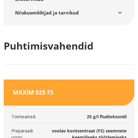
Niiskusmõõtjad ja tarvikud
Puhtimisvahendid
MAXIM 025 FS
Toimeained:
25 g/l fludioksoniil
Preparaadi
voolav kontsentraat (FS) seemnete
vorm:
keemiliseks töötlemiseks