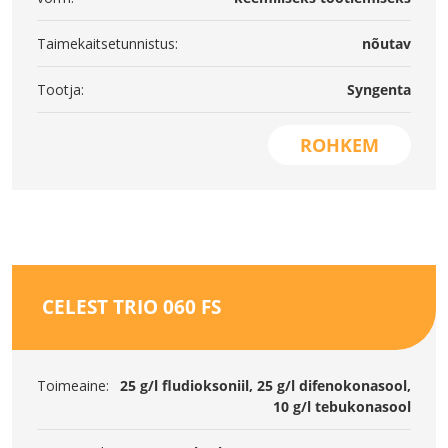
Taimekaitsetunnistus:
nõutav
Tootja:
Syngenta
ROHKEM
CELEST TRIO 060 FS
Toimeaine:
25 g/l fludioksoniil, 25 g/l difenokonasool,
10 g/l tebukonasool