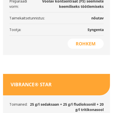
Preparaadi
Voolav kontsentraat (FS) seemnete
vorm:
keemiliseks töötlemiseks
Taimekaitsetunnistus:
nõutav
Tootja:
Syngenta
ROHKEM
VIBRANCE® STAR
Toimained:
25 g/l sedaksaan + 25 g/l fludioksoniil + 20
g/l tritikonasool