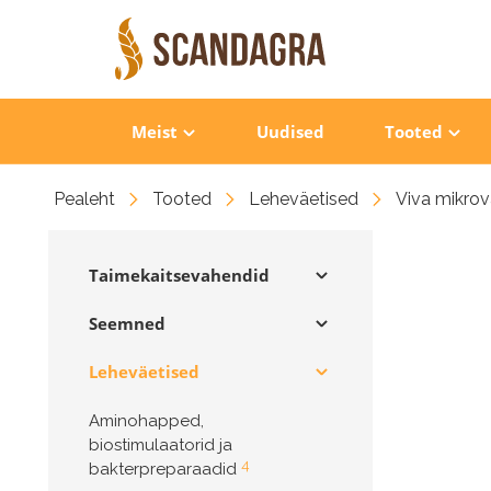
Meist
Uudised
Tooted
Pealeht
Tooted
Leheväetised
Viva mikrov
Taimekaitsevahendid
Seemned
Leheväetised
Aminohapped,
biostimulaatorid ja
4
bakterpreparaadid