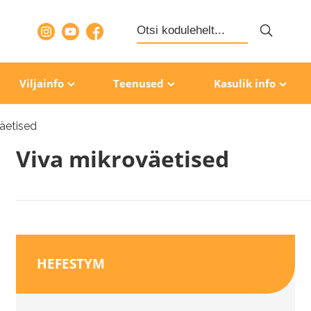
Search
for:
Viljainfo
Teenused
Kasulik info
äetised
Viva mikroväetised
HEFESTYM