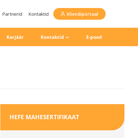
Partnerid
Kontaktid
Kliendiportaal
Karjäär
Kontaktid
E-pood
HEFE MAHESERTIFIKAAT