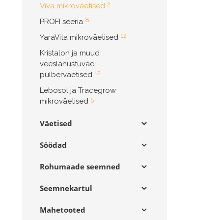
2
Viva mikroväetised
8
PROFI seeria
12
YaraVita mikroväetised
Kristalon ja muud
veeslahustuvad
12
pulberväetised
Lebosol ja Tracegrow
5
mikroväetised
Väetised
Söödad
Rohumaade seemned
Seemnekartul
Mahetooted