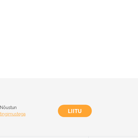
Nõustun
LIITU
tingimustega