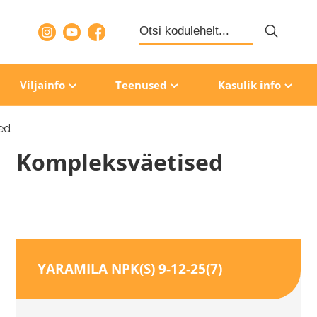
Search
for:
Viljainfo
Teenused
Kasulik info
ed
Kompleksväetised
YARAMILA NPK(S) 9-12-25(7)