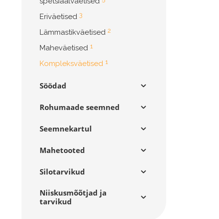
spetsiaalväetised
3
Eriväetised
2
Lämmastikväetised
1
Maheväetised
1
Kompleksväetised
Söödad
Rohumaade seemned
Seemnekartul
Mahetooted
Silotarvikud
Niiskusmõõtjad ja
tarvikud