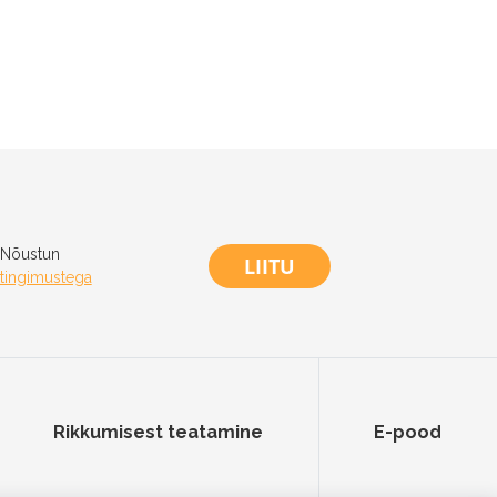
Nõustun
LIITU
tingimustega
Rikkumisest teatamine
E-pood