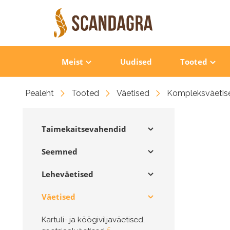
Meist
Uudised
Tooted
Pealeht
Tooted
Väetised
Kompleksväetis
Taimekaitsevahendid
Seemned
Leheväetised
Väetised
Kartuli- ja köögiviljaväetised,
5