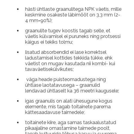
hästi ühtlaste graanulitega NPK väetis, mille
keskmine osakeste läbimõõt on 3,3 mm (2-
4 mm=90%);
graanulite tugev koostis tagab selle, et
väetis külvamisel ei puruneks ning protsessi
käigus ei tekiks tolmu;
lisatud absorbendid ei lase korrektsel
ladustamisel kottides tekkida tükke, ehk
väetist on mugav kasutada nii kombi- kui
tavaväetisekülvikutes;
väga heade puisteomadustega ning
ühtlase laotatavusega – graanulid
lendavad ühtlaselt ka 36 meetri kaugusele;
igas graanulis on alati ühesugune kogus
elemente, mis tagab toitainete parema
kättesaadavuse taimedele;
toitainete kiire, aga samas taskaalustatud
pikaajaline omastamine taimede poolt,
tagab kultuuride tõhusa kasvu ja suurema