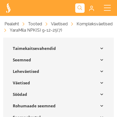
Kliendiportaal
Pealeht
Tooted
Väetised
Kompleksväetised
YaraMila NPK(S) 9-12-25(7)
Nova
Taimekaitsevahendid
Seemned
Leheväetised
Väetised
Söödad
Rohumaade seemned