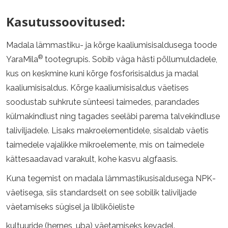
Kasutussoovitused:
Madala lämmastiku- ja kõrge kaaliumisisaldusega toode
®
YaraMila
tootegrupis. Sobib väga hästi põllumuldadele,
kus on keskmine kuni kõrge fosforisisaldus ja madal
kaaliumisisaldus. Kõrge kaaliumisisaldus väetises
soodustab suhkrute sünteesi taimedes, parandades
külmakindlust ning tagades seeläbi parema talvekindluse
taliviljadele. Lisaks makroelementidele, sisaldab väetis
taimedele vajalikke mikroelemente, mis on taimedele
kättesaadavad varakult, kohe kasvu algfaasis.
Kuna tegemist on madala lämmastikusisaldusega NPK-
väetisega, siis standardselt on see sobilik taliviljade
väetamiseks sügisel ja liblikõieliste
kultuuride (hernes, uba) väetamiseks kevadel.