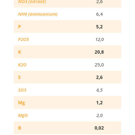
NO3 (nitraat)
2,6
NH4 (ammoonium)
6,4
P
5,2
P2O5
12,0
K
20,8
K2O
25,0
S
2,6
SO3
6,5
Mg
1,2
MgO
2,0
B
0,02