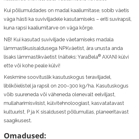
Kui põllumuldades on madal kaaliumitase, sobib väetis
väga hästi ka suviviljadele kasutamiseks – eriti suvirapsil,
kuna rapsi kaaliumitarve on väga kõrge.
NB! Kui kasutad suviviljade väetamiseks madala
lämmastikusisaldusega NPKväetist, ära unusta anda
®
lisaks lämmastikväetist (näiteks: YaraBela
AXAN) külvi
ette või kohe peale külvi!
Keskmine soovituslik kasutuskogus teraviljadel,
liblikõielistel ja rapsil on 200–300 kg/ha. Kasutuskogus
võib suureneda või väheneda olenevalt eelviljast,
mullaharimisviisist, külvitehnoloogiast, kasvatatavast
kultuurist, P ja K sisaldusest põllumullas, planeeritavast
saagikusest.
Omadused: