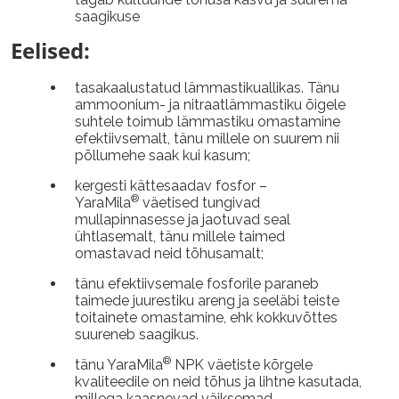
saagikuse
Eelised:
tasakaalustatud lämmastikuallikas. Tänu
ammoonium- ja nitraatlämmastiku õigele
suhtele toimub lämmastiku omastamine
efektiivsemalt, tänu millele on suurem nii
põllumehe saak kui kasum;
kergesti kättesaadav fosfor –
®
YaraMila
väetised tungivad
mullapinnasesse ja jaotuvad seal
ühtlasemalt, tänu millele taimed
omastavad neid tõhusamalt;
tänu efektiivsemale fosforile paraneb
taimede juurestiku areng ja seeläbi teiste
toitainete omastamine, ehk kokkuvõttes
suureneb saagikus.
®
tänu YaraMila
NPK väetiste kõrgele
kvaliteedile on neid tõhus ja lihtne kasutada,
millega kaasnevad väiksemad