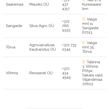
Saaremaa
Mauriks OÜ
437
Kuressaare
4317
linn
Valga
+372
mnt 11,
Sangaste
Silva-Agro OÜ
766
Sangaste
9333
67013
Valga
Agrovarustuse
+372 733
Tõrva
mnt 35,
Kaubandus OÜ
0345
Tõrva
Tallinna
3, Võhma,
+372
Põhja-
Võhma
Revisanel OÜ
434
Sakala vald,
4549
Viljandimaa
70603