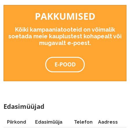
PAKKUMISED
Kõiki kampaaniatooteid on võimalik
soetada meie kauplustest kohapealt või
mugavalt e-poest.
E-POOD
Edasimüüjad
Piirkond
Edasimüüja
Telefon
Aadress