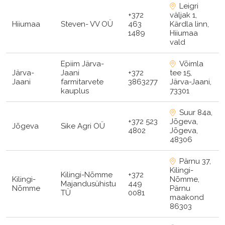
Leigri
+372
väljak 1,
Hiiumaa
Steven- VV OÜ
463
Kärdla linn,
1489
Hiiumaa
vald
Epiim Järva-
Võimla
Järva-
Jaani
+372
tee 15,
Jaani
farmitarvete
3863277
Järva-Jaani,
kauplus
73301
Suur 84a,
+372 523
Jõgeva,
Jõgeva
Sike Agri OÜ
4802
Jõgeva,
48306
Pärnu 37,
Kilingi-
Kilingi-Nõmme
+372
Kilingi-
Nõmme,
Majandusühistu
449
Nõmme
Pärnu
TÜ
0081
maakond
86303