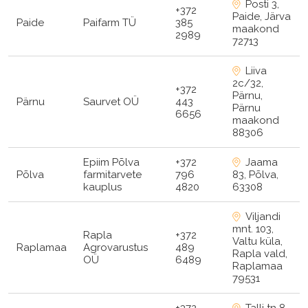
Posti 3,
+372
Paide, Järva
Paide
Paifarm TÜ
385
maakond
2989
72713
Liiva
2c/32,
+372
Pärnu,
Pärnu
Saurvet OÜ
443
Pärnu
6656
maakond
88306
Epiim Põlva
+372
Jaama
Põlva
farmitarvete
796
83, Põlva,
kauplus
4820
63308
Viljandi
mnt. 103,
Rapla
+372
Valtu küla,
Raplamaa
Agrovarustus
489
Rapla vald,
OÜ
6489
Raplamaa
79531
+372
Talli tn 8,