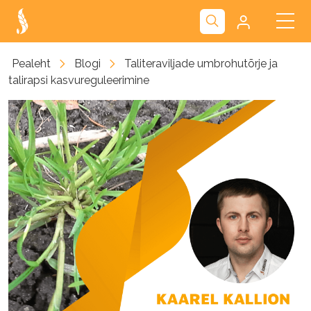
Kliendiportaal
Pealeht
Blogi
Taliteraviljade umbrohutõrje ja
talirapsi kasvureguleerimine
Nova