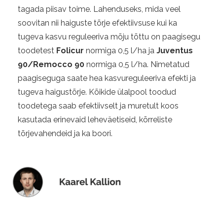
tagada piisav toime. Lahenduseks, mida veel
soovitan nii haiguste tõrje efektiivsuse kui ka
tugeva kasvu reguleeriva mõju tõttu on paagisegu
toodetest
Folicur
normiga 0,5 l/ha ja
Juventus
90/Remocco 90
normiga 0,5 l/ha. Nimetatud
paagiseguga saate hea kasvureguleeriva efekti ja
tugeva haigustõrje. Kõikide ülalpool toodud
toodetega saab efektiivselt ja muretult koos
kasutada erinevaid leheväetiseid, kõrreliste
tõrjevahendeid ja ka boori.