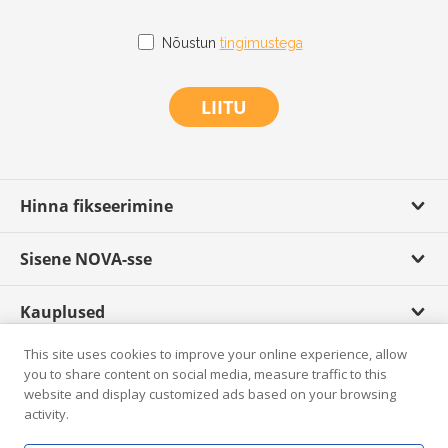
Nõustun
tingimustega
LIITU
Hinna fikseerimine
Sisene NOVA-sse
Kauplused
This site uses cookies to improve your online experience, allow
Scandagra TV
you to share content on social media, measure traffic to this
website and display customized ads based on your browsing
activity.
Rikkumisest teatamine