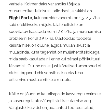
varisele. Kolmandaks variandiks tõrjuda
murunurmikat talinisust, taliodrast ja rukkist on
Flight Forte,
kulunormide vahemik on 1,5-2,5 l/ha,
kuid efektiivseks mõjuks laialehelistele on
soovitatav kasutada normi 2,0 l/ha ja murunurmika
probleemi korral 2,5 l/ha. Ülaltoodud toodete
kasutamisel on oluline jälgida mullaniiskust ja
mullapinda, kuna tegemist on mullaherbitsiididega,
mida saab kasutada nii enne kui pärast põhikultuuri
tärkamist. Oluline on, et just kõrrelised umbrohud ei
oleks tärganud ehk soovituslik oleks teha
pritsimine mustale niiskele mullale.
Kätte on jõudnud ka talirapside kasvureguleerimise
ja kasvuregulaator/fungitsiidi kasutamise aeg.
Varajastel külvidel on juba antud töö teostatud,