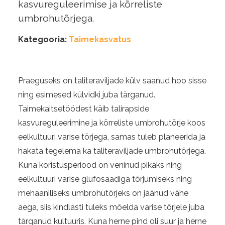
kasvureguleerimise ja kõrreliste
umbrohutõrjega.
Kategooria:
Taimekasvatus
Praeguseks on taliteraviljade külv saanud hoo sisse
ning esimesed külvidki juba tärganud.
Taimekaitsetöödest käib talirapside
kasvureguleerimine ja kõrreliste umbrohutõrje koos
eelkultuuri varise tõrjega, samas tuleb planeerida ja
hakata tegelema ka taliteraviljade umbrohutõrjega.
Kuna koristusperiood on veninud pikaks ning
eelkultuuri varise glüfosaadiga tõrjumiseks ning
mehaaniliseks umbrohutõrjeks on jäänud vähe
aega, siis kindlasti tuleks mõelda varise tõrjele juba
tärganud kultuuris. Kuna herne pind oli suur ja herne