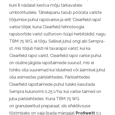
kuni 8 nädalat kestva mõju tärkavatele
umbrohtudele. Tähelepanu tasub pöörata variste
tõrjumise puhul rapsivarise ja eriti ’Clearfield rapsi’
varise tõrjel, kuna Clearfield tehnoloogia
rapsisortide varist sulfuroon-tüüpi herbitsiidid, nagu
TBM 75 WG, ei tõrju. Sellisel juhul ongi abi Sempra-
st, mis tõrjub hästi nii tavarapsi varist, kui ka
Clearfield rapsi varist. Clearfield rapsi varise puhul
on oluline jälgida rapsitaimede suurust, mis ei
tohiks olla suuremad kui idulehed või äärmisel juhul
olla esimestes pärislehtedes. Pärislehtedes
Clearfield rapsitaimede puhul tuleks kasutada
Sempra kulunormi 0,25 l/ha, kui varise taimed on
juba pärislehtedes. Kuna TBM 75 WG
on granuleeritud preparaat, siis efektiivsuse
tõstmiseks on vaja lisada märgajat
Profiwett
0,1