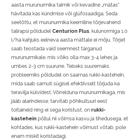
aasta murunurmika taimik või kevadine „mätas“
hävitada kas kündmise või glüfosaadiga. Seda
seetõttu, et murunurmika keemiline tõrjevahend
talirapsi põldudel
Centurion Plus
, kulunormiga 1,0
l/ha kahjuks eelneva aasta mättale ei mõju. Tõrjet
saab teostada vaid seemnest tärganud
murunurmikale, mis võiks olla max 3-4 lehes ja
umbes 2-3 cm suurune. Teiseks suuremaks
probleemiks põldudel on saamas rukki-kastehein,
mida saab samuti sügisel efektiivselt tõrjuda ka
teravilja külvidest. Võrrelduna murunurmikaga, mis
jääb alarindesse, tarvitab põhikultuuri eest
toitaineid ning ei sega koristust, on
rukki-
kastehein
põllul nii võimsa kasvu ja tihedusega, et
kohtades, kus rukki-kastehein võimust võtab, pole
enam miskit koristadagi.