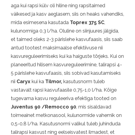
aga kui rapsi külv oli hiline ning rapsitaimed
väikesed ja kasv aeglasem, siis on heaks vahendiks,
mida esimesena kasutada
Toprex 375 SC
,
kulunormiga 0,3 l/ha. Oluline on siinjuures jälgida,
et taimed oleks 2-3 pärislehe kasvufaasis, siis saab
antud tootest maksimaalse efektiivuse nii
kasvureguleerimiseks kui ka haiguste tõrjeks. Kui on
planeeritud hilisem kasvureguleerimine, talirapsi 4-
5 pärislehe kasvufaasis, siis sobivad kasutamiseks
nii
Caryx
kui ka
Tilmor,
kasutusnorm tuleb
vastavalt rapsi kasvufaasile 0,75-1,0 l/ha. Kõige
tugevama kasvu reguleeriva efektiga tooted on
Juventus 90 /Remocco 90
, mis sisaldavad
toimeainet metkonasool, kulunormide vahemik on
0,5-0,8 l/ha. Kasutusnormi valikul tuleb juhinduda
talirapsi kasvust ning eelseisvatest ilmadest, et