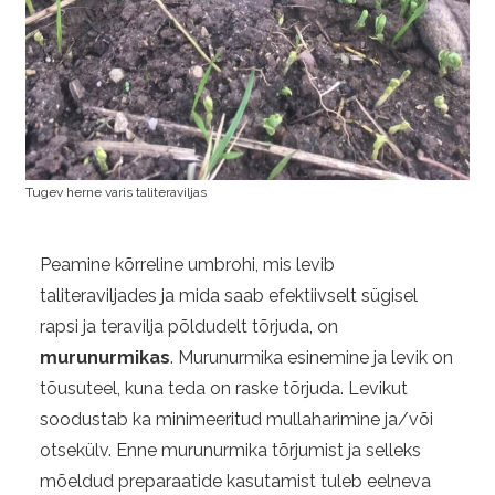
Tugev herne varis taliteraviljas
Peamine kõrreline umbrohi, mis levib
taliteraviljades ja mida saab efektiivselt sügisel
rapsi ja teravilja põldudelt tõrjuda, on
murunurmikas
. Murunurmika esinemine ja levik on
tõusuteel, kuna teda on raske tõrjuda. Levikut
soodustab ka minimeeritud mullaharimine ja/või
otsekülv. Enne murunurmika tõrjumist ja selleks
mõeldud preparaatide kasutamist tuleb eelneva