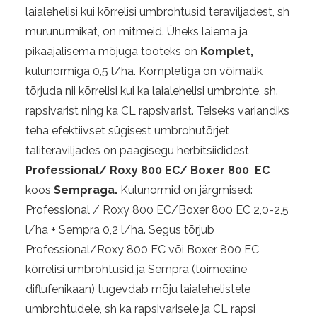
laialehelisi kui kõrrelisi umbrohtusid teraviljadest, sh
murunurmikat, on mitmeid. Üheks laiema ja
pikaajalisema mõjuga tooteks on
Komplet,
kulunormiga 0,5 l/ha. Kompletiga on võimalik
tõrjuda nii kõrrelisi kui ka laialehelisi umbrohte, sh.
rapsivarist ning ka CL rapsivarist. Teiseks variandiks
teha efektiivset sügisest umbrohutõrjet
taliteraviljades on paagisegu herbitsiididest
Professional/ Roxy 800 EC/ Boxer 800 EC
koos
Sempraga.
Kulunormid on järgmised:
Professional / Roxy 800 EC/Boxer 800 EC 2,0-2,5
l/ha + Sempra 0,2 l/ha. Segus tõrjub
Professional/Roxy 800 EC või Boxer 800 EC
kõrrelisi umbrohtusid ja Sempra (toimeaine
diflufenikaan) tugevdab mõju laialehelistele
umbrohtudele, sh ka rapsivarisele ja CL rapsi