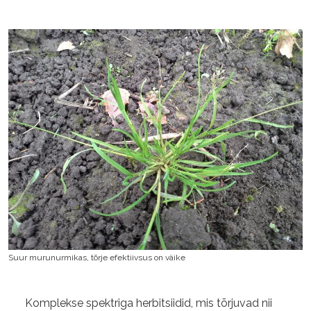
Suur murunurmikas, tõrje efektiivsus on väike
Komplekse spektriga herbitsiidid, mis tõrjuvad nii