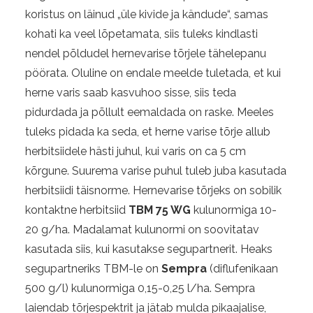
koristus on läinud „üle kivide ja kändude“, samas
kohati ka veel lõpetamata, siis tuleks kindlasti
nendel põldudel hernevarise tõrjele tähelepanu
pöörata. Oluline on endale meelde tuletada, et kui
herne varis saab kasvuhoo sisse, siis teda
pidurdada ja põllult eemaldada on raske. Meeles
tuleks pidada ka seda, et herne varise tõrje allub
herbitsiidele hästi juhul, kui varis on ca 5 cm
kõrgune. Suurema varise puhul tuleb juba kasutada
herbitsiidi täisnorme. Hernevarise tõrjeks on sobilik
kontaktne herbitsiid
TBM 75 WG
kulunormiga 10-
20 g/ha. Madalamat kulunormi on soovitatav
kasutada siis, kui kasutakse segupartnerit. Heaks
segupartneriks TBM-le on
Sempra
(diflufenikaan
500 g/l) kulunormiga 0,15-0,25 l/ha. Sempra
laiendab tõrjespektrit ja jätab mulda pikaajalise,