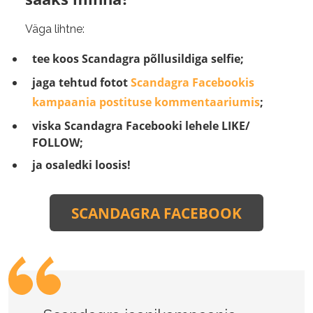
Väga lihtne:
tee koos Scandagra põllusildiga selfie;
jaga tehtud fotot
Scandagra Facebookis
kampaania postituse kommentaariumis
;
viska Scandagra Facebooki lehele LIKE/
FOLLOW;
ja osaledki loosis!
SCANDAGRA FACEBOOK