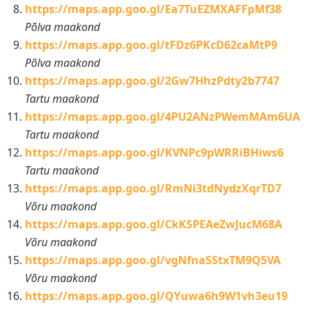
https://maps.app.goo.gl/Ea7TuEZMXAFFpMf38
Põlva maakond
https://maps.app.goo.gl/tFDz6PKcD62caMtP9
Põlva maakond
https://maps.app.goo.gl/2Gw7HhzPdty2b7747
Tartu maakond
https://maps.app.goo.gl/4PU2ANzPWemMAm6UA
Tartu maakond
https://maps.app.goo.gl/KVNPc9pWRRiBHiws6
Tartu maakond
https://maps.app.goo.gl/RmNi3tdNydzXqrTD7
Võru maakond
https://maps.app.goo.gl/CkKSPEAeZwJucM68A
Võru maakond
https://maps.app.goo.gl/vgNfnaSStxTM9Q5VA
Võru maakond
https://maps.app.goo.gl/QYuwa6h9W1vh3eu19