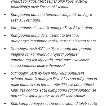
endast või kaaslasest selfie/ pildi koos vastava
põllusildiga meie Facebooki seinale.
Kampaania auhinna toimetab võitjani Scandagra
Eesti AS’i esindaja.
Kampaanias ei osale Scandagra Eesti AS töötajad.
Kampaania auhinda ei asendata teist liiki
auhinnaga ja auhinna maksumust ei hüvitata rahas.
Scandagra Eesti AS’il on õigus muuta kampaania
reegleid või kampaania mõjuval põhjusel
ennetähtaegselt lõpetada, teavitades avalikkust
sellest kodulehekülje vahendusel.
Scandagra Eesti AS loeb mõjuvaks põhjuseks
asjaolu, mida Scandagra Eesti AS ei saa mõjutada ja
mille puhul ei saa temalt mõistlikkuse põhimõttest
lähtudes oodata, et ta kampaania väljakuulutamise
ajal selle asjaoluga arvestaks või seda väldiks.
Kõik kampaaniaga seotud pretensioonid tuleb saata