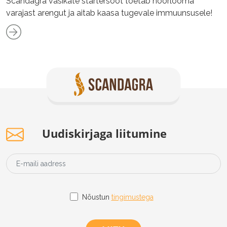
Scandagra vasikate startersööt toetab noorlooma
varajast arengut ja aitab kaasa tugevale immuunsusele!
Uudiskirjaga liitumine
Nõustun
tingimustega