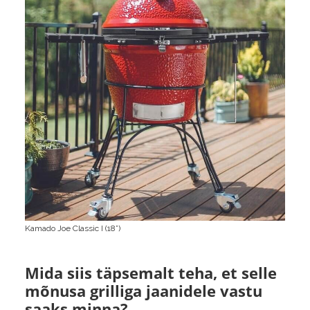
Kamado Joe Classic I (18”)
Mida siis täpsemalt teha, et selle
mõnusa grilliga jaanidele vastu
saaks minna?