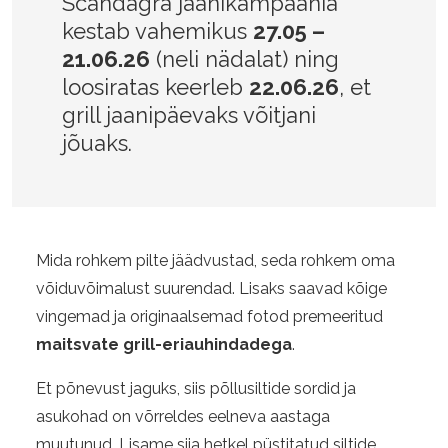
Scandagra jaanikampaania
kestab vahemikus
27.05 –
21.06.26
(neli nädalat) ning
loosiratas keerleb
22.06.26
, et
grill jaanipäevaks võitjani
jõuaks.
Mida rohkem pilte jäädvustad, seda rohkem oma
võiduvõimalust suurendad. Lisaks saavad kõige
vingemad ja originaalsemad fotod premeeritud
maitsvate grill-eriauhindadega
.
Et põnevust jaguks, siis põllusiltide sordid ja
asukohad on võrreldes eelneva aastaga
muutunud. Lisame siia hetkel püstitatud siltide