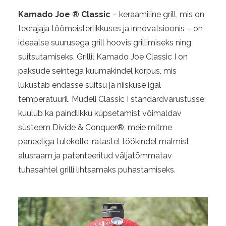
Kamado Joe ® Classic
– keraamiline grill, mis on
teerajaja töömeisterlikkuses ja innovatsioonis – on
ideaalse suurusega grill hoovis grillimiseks ning
suitsutamiseks. Grillil Kamado Joe Classic I on
paksude seintega kuumakindel korpus, mis
lukustab endasse suitsu ja niiskuse igal
temperatuuril. Mudeli Classic I standardvarustusse
kuulub ka paindlikku küpsetamist võimaldav
süsteem Divide & Conquer®, meie mitme
paneeliga tulekolle, ratastel töökindel malmist
alusraam ja patenteeritud väljatõmmatav
tuhasahtel grilli lihtsamaks puhastamiseks.