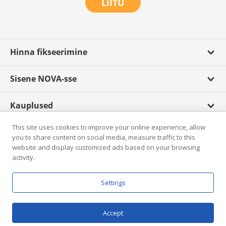
LIITU
Hinna fikseerimine
Sisene NOVA-sse
Kauplused
This site uses cookies to improve your online experience, allow
Scandagra TV
you to share content on social media, measure traffic to this
website and display customized ads based on your browsing
activity.
Rikkumisest teatamine
Settings
E-pood
© Scandagra 2026.
Accept
Andmekaitsetingimused