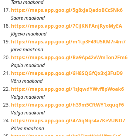
Tartu maakond
https://maps.app.goo.gl/5g8xJaQadoBCcSNk6
Saare maakond
https://maps.app.goo.gl/7CiJKNFAnjRyoMyEA
Jõgeva maakond
https://maps.app.goo.gl/m1tp3F49U5KM7r4m7
Järva maakond
https://maps.app.goo.gl/Ra9Ap42vWmTon2Fm6
Rapla maakond
https://maps.app.goo.gl/6H8SQGfQx3xJ3FuD9
Võru maakond
https://maps.app.goo.gl/1sJqwdYWvf8pWoak6
Valga maakond
https://maps.app.goo.gl/h39m5CftWY1xquqF6
Valga maakond
https://maps.app.goo.gl/4ZAqNqs4v7KeVUND7
Põlva maakond