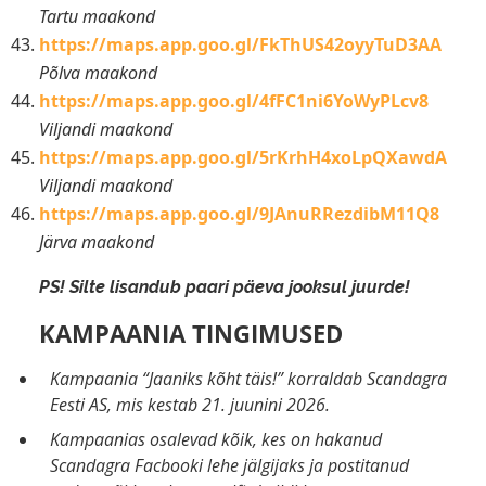
Tartu maakond
https://maps.app.goo.gl/FkThUS42oyyTuD3AA
Põlva maakond
https://maps.app.goo.gl/4fFC1ni6YoWyPLcv8
Viljandi maakond
https://maps.app.goo.gl/5rKrhH4xoLpQXawdA
Viljandi maakond
https://maps.app.goo.gl/9JAnuRRezdibM11Q8
Järva maakond
PS! Silte lisandub paari päeva jooksul juurde!
KAMPAANIA TINGIMUSED
Kampaania “Jaaniks kõht täis!” korraldab Scandagra
Eesti AS, mis kestab 21. juunini 2026.
Kampaanias osalevad kõik, kes on hakanud
Scandagra Facbooki lehe jälgijaks ja postitanud