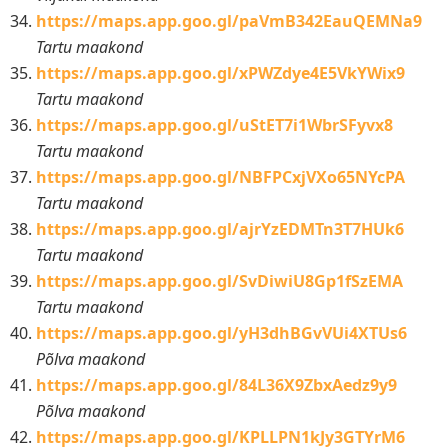
https://maps.app.goo.gl/paVmB342EauQEMNa9
Tartu maakond
https://maps.app.goo.gl/xPWZdye4E5VkYWix9
Tartu maakond
https://maps.app.goo.gl/uStET7i1WbrSFyvx8
Tartu maakond
https://maps.app.goo.gl/NBFPCxjVXo65NYcPA
Tartu maakond
https://maps.app.goo.gl/ajrYzEDMTn3T7HUk6
Tartu maakond
https://maps.app.goo.gl/SvDiwiU8Gp1fSzEMA
Tartu maakond
https://maps.app.goo.gl/yH3dhBGvVUi4XTUs6
Põlva maakond
https://maps.app.goo.gl/84L36X9ZbxAedz9y9
Põlva maakond
https://maps.app.goo.gl/KPLLPN1kJy3GTYrM6