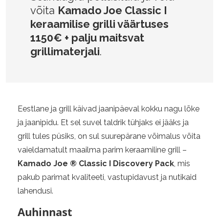
võita
Kamado Joe Classic I
keraamilise grilli väärtuses
1150€ + palju maitsvat
grillimaterjali
.
Eestlane ja grill käivad jaanipäeval kokku nagu lõke
ja jaanipidu. Et sel suvel taldrik tühjaks ei jääks ja
grill tules püsiks, on sul suurepärane võimalus võita
vaieldamatult maailma parim keraamiline grill –
Kamado Joe ® Classic I Discovery Pack
, mis
pakub parimat kvaliteeti, vastupidavust ja nutikaid
lahendusi.
Auhinnast