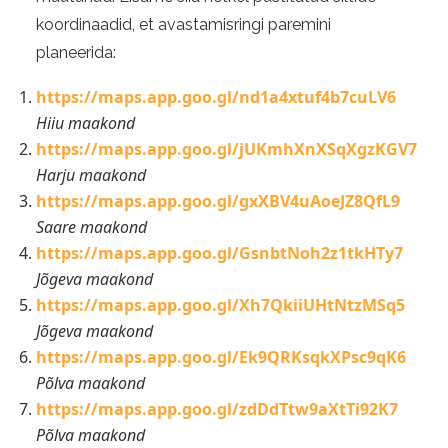
koordinaadid, et avastamisringi paremini
planeerida:
https://maps.app.goo.gl/nd1a4xtuf4b7cuLV6
Hiiu maakond
https://maps.app.goo.gl/jUKmhXnXSqXgzKGV7
Harju maakond
https://maps.app.goo.gl/gxXBV4uAoeJZ8QfL9
Saare maakond
https://maps.app.goo.gl/GsnbtNoh2z1tkHTy7
Jõgeva maakond
https://maps.app.goo.gl/Xh7QkiiUHtNtzMSq5
Jõgeva maakond
https://maps.app.goo.gl/Ek9QRKsqkXPsc9qK6
Põlva maakond
https://maps.app.goo.gl/zdDdTtw9aXtTi92K7
Põlva maakond