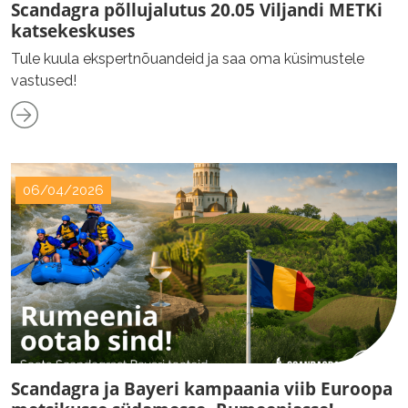
Scandagra põllujalutus 20.05 Viljandi METKi
katsekeskuses
Tule kuula ekspertnõuandeid ja saa oma küsimustele
vastused!
06/04/2026
Scandagra ja Bayeri kampaania viib Euroopa