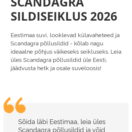
SCANDAGRA
SILDISEIKLUS 2026
Eestimaa suvi, looklevad külavaheteed ja
Scandagra põllusildid - kõlab nagu
ideaalne põhjus väikeseks seikluseks. Leia
üles Scandagra põllusildid üle Eesti,
jäädvusta hetk ja osale suveloosis!
Sõida läbi Eestimaa, leia üles
Scandagra põllusildid ja võid