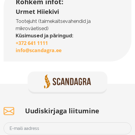
Rohkem infot:
Urmet Hiiekivi
Tootejuht (taimekaitsevahendid ja
mikroväetised)
Küsimused ja päringud:
+372 641 1111
info@scandagra.ee
Uudiskirjaga liitumine