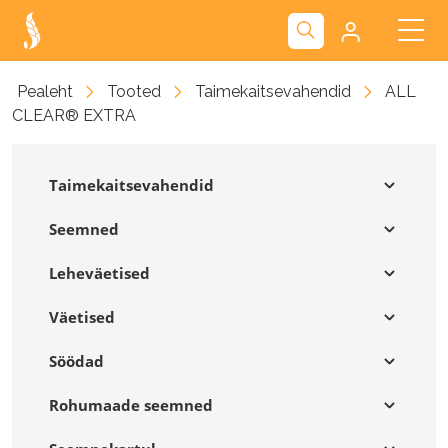
Kliendiportaal
Pealeht
Tooted
Taimekaitsevahendid
ALL
CLEAR® EXTRA
Nova
Taimekaitsevahendid
Seemned
Leheväetised
Väetised
Söödad
Rohumaade seemned