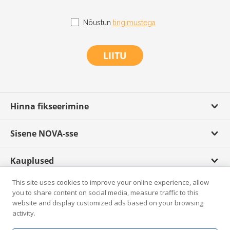
Nõustun
tingimustega
LIITU
Hinna fikseerimine
Sisene NOVA-sse
Kauplused
This site uses cookies to improve your online experience, allow
Scandagra TV
you to share content on social media, measure traffic to this
website and display customized ads based on your browsing
activity.
Rikkumisest teatamine