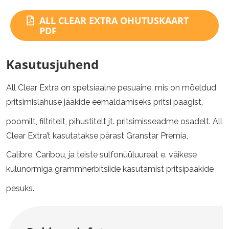
ALL CLEAR EXTRA OHUTUSKAART
PDF
Kasutusjuhend
All Clear Extra on spetsiaalne pesuaine, mis on mõeldud
pritsimislahuse jääkide eemaldamiseks pritsi paagist,
poomilt, filtritelt, pihustitelt jt. pritsimisseadme osadelt. All
Clear Extra’t kasutatakse pärast Granstar Premia,
Calibre, Caribou, ja teiste sulfonüüluureat e. väikese
kulunormiga grammherbitsiide kasutamist pritsipaakide
pesuks.