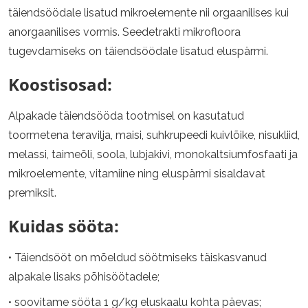
täiendsöödale lisatud mikroelemente nii orgaanilises kui
anorgaanilises vormis. Seedetrakti mikrofloora
tugevdamiseks on täiendsöödale lisatud eluspärmi.
Koostisosad:
Alpakade täiendsööda tootmisel on kasutatud
toormetena teravilja, maisi, suhkrupeedi kuivlõike, nisukliid,
melassi, taimeõli, soola, lubjakivi, monokaltsiumfosfaati ja
mikroelemente, vitamiine ning eluspärmi sisaldavat
premiksit.
Kuidas sööta:
• Täiendsööt on mõeldud söötmiseks täiskasvanud
alpakale lisaks põhisöötadele;
• soovitame sööta 1 g/kg eluskaalu kohta päevas;