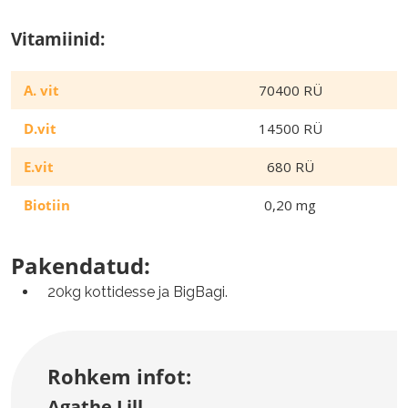
Vitamiinid:
A. vit
70400 RÜ
D.vit
14500 RÜ
E.vit
680 RÜ
Biotiin
0,20 mg
Pakendatud:
20kg kottidesse ja BigBagi.
Rohkem infot:
Agathe Lill