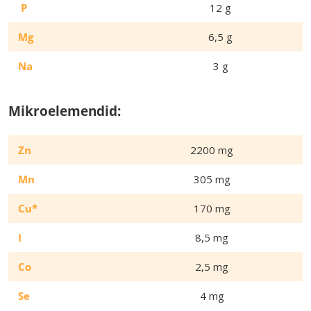
P
12 g
Mg
6,5 g
Na
3 g
Mikroelemendid:
Zn
2200 mg
Mn
305 mg
Cu*
170 mg
I
8,5 mg
Co
2,5 mg
Se
4 mg