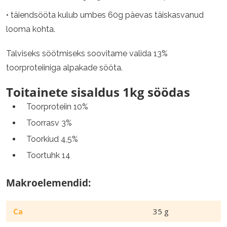
• täiendsööta kulub umbes 60g päevas täiskasvanud
looma kohta.
Talviseks söötmiseks soovitame valida 13%
toorproteiiniga alpakade sööta.
Toitainete sisaldus 1kg söödas
Toorproteiin 10%
Toorrasv 3%
Toorkiud 4,5%
Toortuhk 14
Makroelemendid:
Ca
35 g