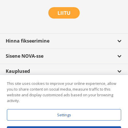
LIITU
Hinna fikseerimine
Sisene NOVA-sse
Kauplused
This site uses cookies to improve your online experience, allow
Scandagra TV
you to share content on social media, measure traffic to this
website and display customized ads based on your browsing
activity.
Rikkumisest teatamine
Settings
E-pood