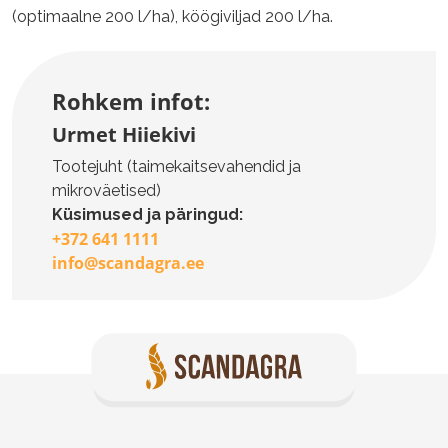
(optimaalne 200 l/ha), köögiviljad 200 l/ha.
Rohkem infot:
Urmet Hiiekivi
Tootejuht (taimekaitsevahendid ja
mikroväetised)
Küsimused ja päringud:
+372 641 1111
info@scandagra.ee