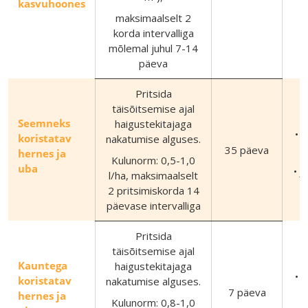
kasvuhoones
(
maksimaalselt 2
korda intervalliga
mõlemal juhul 7-14
päeva
Pritsida
täisõitsemise ajal
Seemneks
haigustekitajaga
• 
koristatav
nakatumise alguses.
35 päeva
hernes ja
Kulunorm: 0,5-1,0
uba
• J
l/ha, maksimaalselt
2 pritsimiskorda 14
päevase intervalliga
Pritsida
täisõitsemise ajal
Kauntega
haigustekitajaga
• 
koristatav
nakatumise alguses.
7 päeva
hernes ja
Kulunorm: 0,8-1,0