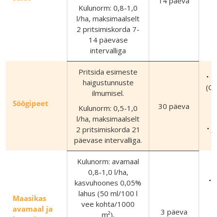
14 päeva
Kulunorm: 0,8-1,0
l/ha, maksimaalselt
2 pritsimiskorda 7-
14 päevase
intervalliga
Pritsida esimeste
• P
haigustunnuste
(Ce
ilmumisel.
Söögipeet
30 päeva
Kulunorm: 0,5-1,0
(
l/ha, maksimaalselt
• J
2 pritsimiskorda 21
päevase intervalliga.
Kulunorm: avamaal
0,8-1,0 l/ha,
• 
kasvuhoones 0,05%
lahus (50 ml/100 l
Maasikas
vee kohta/1000
avamaal ja
3 päeva
m²),