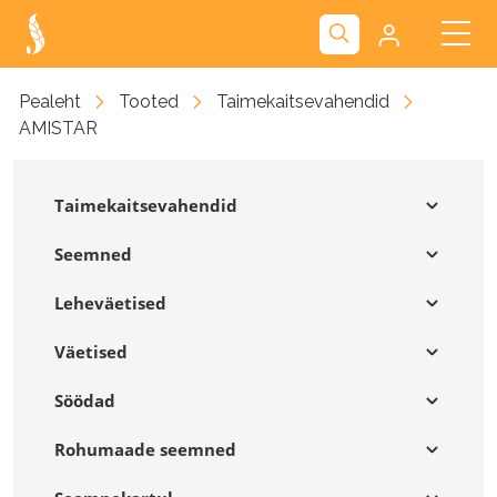
Kliendiportaal
Pealeht
Tooted
Taimekaitsevahendid
AMISTAR
Nova
Taimekaitsevahendid
Seemned
Leheväetised
Väetised
Söödad
Rohumaade seemned