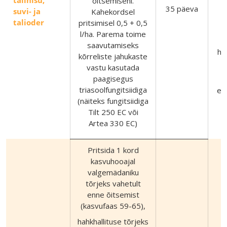
õitsemiseni.
35 päeva
suvi- ja
Kahekordsel
talioder
pritsimisel 0,5 + 0,5
l/ha. Parema toime
saavutamiseks
he
kõrreliste jahukaste
vastu kasutada
paagisegus
•
triasoolfungitsiidiga
eh
(näiteks fungitsiidiga
Tilt 250 EC või
Artea 330 EC)
Pritsida 1 kord
kasvuhooajal
valgemädaniku
tõrjeks vahetult
enne õitsemist
(kasvufaas 59-65),
hahkhallituse tõrjeks