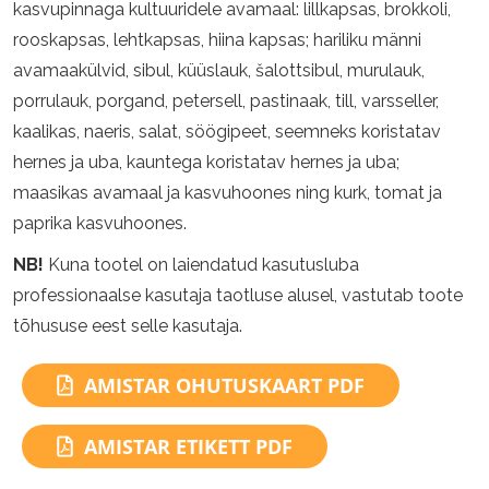
kasvupinnaga kultuuridele avamaal: lillkapsas, brokkoli,
rooskapsas, lehtkapsas, hiina kapsas; hariliku männi
avamaakülvid, sibul, küüslauk, šalottsibul, murulauk,
porrulauk, porgand, petersell, pastinaak, till, varsseller,
kaalikas, naeris, salat, söögipeet, seemneks koristatav
hernes ja uba, kauntega koristatav hernes ja uba;
maasikas avamaal ja kasvuhoones ning kurk, tomat ja
paprika kasvuhoones.
NB!
Kuna tootel on laiendatud kasutusluba
professionaalse kasutaja taotluse alusel, vastutab toote
tõhususe eest selle kasutaja.
AMISTAR OHUTUSKAART PDF
AMISTAR ETIKETT PDF