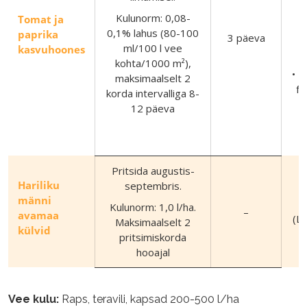
Kulunorm: 0,08-
Tomat ja
0,1% lahus (80-100
paprika
3 päeva
ml/100 l vee
kasvuhoones
kohta/1000 m²),
• R
maksimaalselt 2
fu
korda intervalliga 8-
12 päeva
(
Pritsida augustis-
Hariliku
septembris.
männi
Kulunorm: 1,0 l/ha.
–
avamaa
(L
Maksimaalselt 2
külvid
pritsimiskorda
hooajal
Vee kulu:
Raps, teravili, kapsad 200-500 l/ha