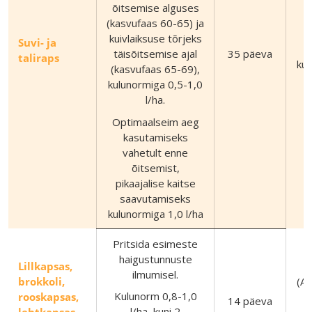
õitsemise alguses
(kasvufaas 60-65) ja
(
kuivlaiksuse tõrjeks
Suvi- ja
35 päeva
täisõitsemise ajal
taliraps
kui
(kasvufaas 65-69),
kulunormiga 0,5-1,0
l/ha.
m
Optimaalseim aeg
kasutamiseks
vahetult enne
õitsemist,
pikaajalise kaitse
saavutamiseks
kulunormiga 1,0 l/ha
Pritsida esimeste
haigustunnuste
Lillkapsas,
ilmumisel.
brokkoli,
(Al
Kulunorm 0,8-1,0
rooskapsas,
14 päeva
l/ha, kuni 2
lehtkapsas,