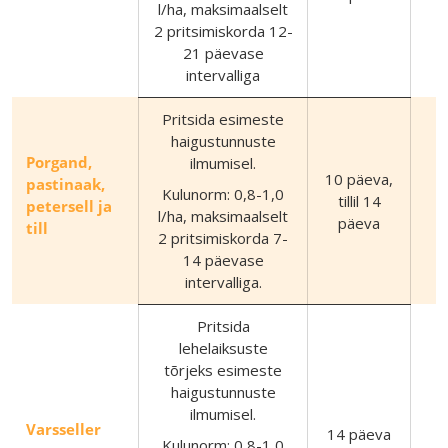
l/ha, maksimaalselt
2 pritsimiskorda 12-
21 päevase
intervalliga
Pritsida esimeste
haigustunnuste
Porgand,
ilmumisel.
10 päeva,
(
pastinaak,
Kulunorm: 0,8-1,0
tillil 14
petersell ja
l/ha, maksimaalselt
päeva
till
2 pritsimiskorda 7-
14 päevase
intervalliga.
Pritsida
lehelaiksuste
tõrjeks esimeste
haigustunnuste
ilmumisel.
Varsseller
14 päeva
Kulunorm: 0,8-1,0