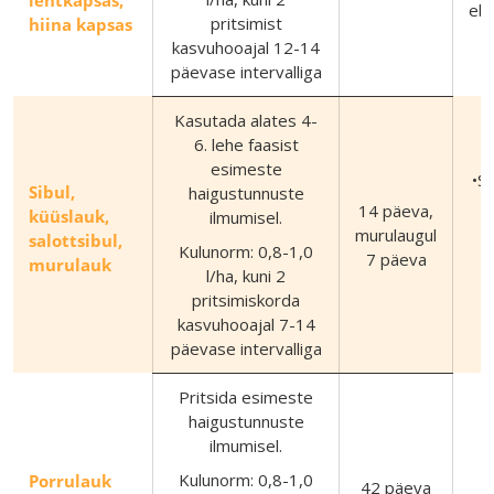
eba
pritsimist
hiina kapsas
kasvuhooajal 12-14
päevase intervalliga
Kasutada alates 4-
6. lehe faasist
esimeste
•S
Sibul,
haigustunnuste
14 päeva,
küüslauk,
ilmumisel.
murulaugul
salottsibul,
Kulunorm: 0,8-1,0
7 päeva
murulauk
l/ha, kuni 2
pritsimiskorda
kasvuhooajal 7-14
päevase intervalliga
Pritsida esimeste
haigustunnuste
ilmumisel.
Kulunorm: 0,8-1,0
Porrulauk
42 päeva