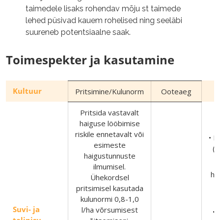
taimedele lisaks rohendav mõju st taimede
lehed püsivad kauem rohelised ning seeläbi
suureneb potentsiaalne saak.
Toimespekter ja kasutamine
Kultuur
Pritsimine/Kulunorm
Ooteaeg
Pritsida vastavalt
haiguse lööbimise
riskile ennetavalt või
• K
esimeste
(E
haigustunnuste
ilmumisel.
he
Ühekordsel
pritsimisel kasutada
kulunormi 0,8-1,0
Suvi- ja
l/ha võrsumisest
• 
talinisu,