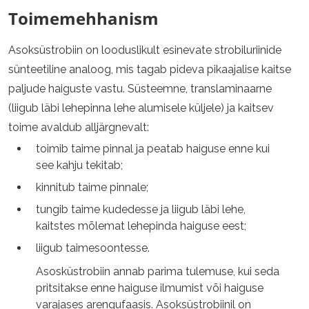
Toimemehhanism
Asoksüstrobiin on looduslikult esinevate strobiluriinide
sünteetiline analoog, mis tagab pideva pikaajalise kaitse
paljude haiguste vastu. Süsteemne, translaminaarne
(liigub läbi lehepinna lehe alumisele küljele) ja kaitsev
toime avaldub alljärgnevalt:
toimib taime pinnal ja peatab haiguse enne kui
see kahju tekitab;
kinnitub taime pinnale;
tungib taime kudedesse ja liigub läbi lehe,
kaitstes mõlemat lehepinda haiguse eest;
liigub taimesoontesse.
Asosküstrobiin annab parima tulemuse, kui seda
pritsitakse enne haiguse ilmumist või haiguse
varajases arengufaasis. Asoksüstrobiinil on