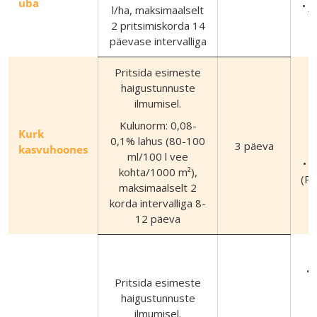
uba
• J
l/ha, maksimaalselt
2 pritsimiskorda 14
päevase intervalliga
Pritsida esimeste
haigustunnuste
ilmumisel.
Kulunorm: 0,08-
f
Kurk
0,1% lahus (80-100
3 päeva
kasvuhoones
ml/100 l vee
• 
kohta/1000 m²),
(P
maksimaalselt 2
korda intervalliga 8-
12 päeva
• 
Pritsida esimeste
haigustunnuste
ilmumisel.