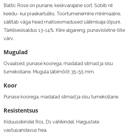
Baltic Rose on punane, keskvarajane sort. Sobib nii
keedu- kui praekartuliks. Toortumenemine minimaalne,
säilitab väga head maitseomadused säilimisaja lõpuni.
Tärklisesisaldus 13-14%. Kiire algareng, punavioletne õite
värv.
Mugulad
Ovaalsed, punase koorega, madalad silmad ja sisu
tumekollane. Mugula läbimõõt 35-55 mm.
Koor
Punase koorega, madalad silmad ja sisu tumekollane.
Resistentsus
Kiduussikindel Ro1, D1 vähikindel. Haigustele
vastupandavus hea.