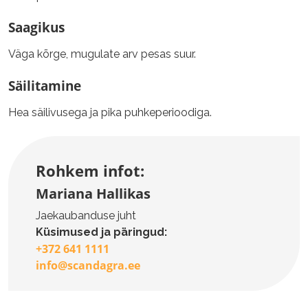
Saagikus
Väga kõrge, mugulate arv pesas suur.
Säilitamine
Hea säilivusega ja pika puhkeperioodiga.
Rohkem infot:
Mariana Hallikas
Jaekaubanduse juht
Küsimused ja päringud:
+372 641 1111
info@scandagra.ee