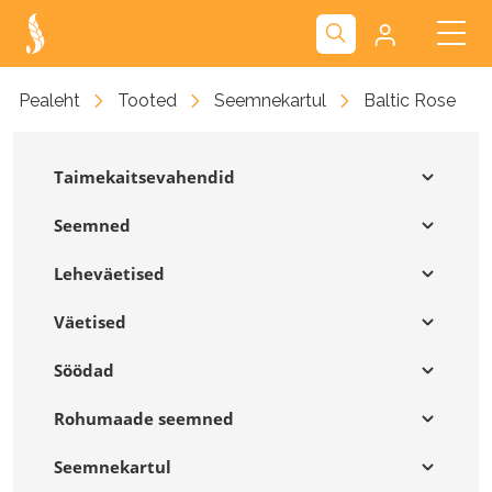
Kliendiportaal
Pealeht
Tooted
Seemnekartul
Baltic Rose
Nova
Taimekaitsevahendid
Seemned
Leheväetised
Väetised
Söödad
Rohumaade seemned
Seemnekartul