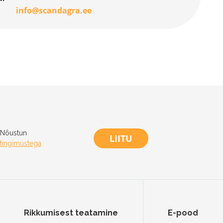
info@scandagra.ee
Nõustun
LIITU
tingimustega
Rikkumisest teatamine
E-pood