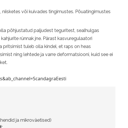
 niisketes või kuivades tingimustes. Põuatingimustes
 olla põhjustatud paljudest teguritest, sealhulgas
kahjurite rünnak jne. Pärast kasvuregulaatori
 pritsimist tuleb olla kindel, et raps on heas
ist ning lehtede ja varre deformatsiooni, kuid see ei
ket.
s&ab_channel=ScandagraEesti
hendid ja mikroväetised)
: