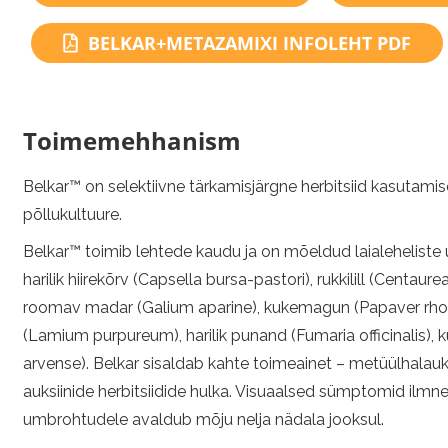
BELKAR+METAZAMIXI INFOLEHT PDF
Toimemehhanism
Belkar™ on selektiivne tärkamisjärgne herbitsiid kasutamise
põllukultuure.
Belkar™ toimib lehtede kaudu ja on mõeldud laialeheliste u
harilik hiirekõrv (Capsella bursa-pastori), rukkilill (Cent
roomav madar (Galium aparine), kukemagun (Papaver rhoeas)
(Lamium purpureum), harilik punand (Fumaria officinalis), k
arvense). Belkar sisaldab kahte toimeainet – metüülhalauk
auksiinide herbitsiidide hulka. Visuaalsed sümptomid ilmn
umbrohtudele avaldub mõju nelja nädala jooksul.