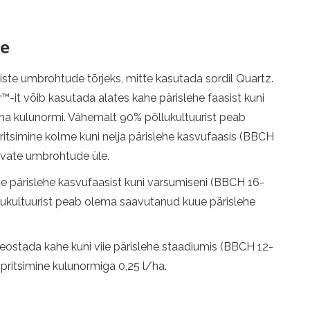
ne
eliste umbrohtude tõrjeks, mitte kasutada sordil Quartz.
r™-it võib kasutada alates kahe pärislehe faasist kuni
/ha kulunormi. Vähemalt 90% põllukultuurist peab
itsimine kolme kuni nelja pärislehe kasvufaasis (BBCH
tavate umbrohtude üle.
uue pärislehe kasvufaasist kuni varsumiseni (BBCH 16-
lukultuurist peab olema saavutanud kuue pärislehe
 teostada kahe kuni viie pärislehe staadiumis (BBCH 12-
ritsimine kulunormiga 0,25 l/ha.