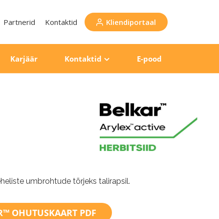
Partnerid
Kontaktid
Kliendiportaal
Karjäär
Kontaktid
E-pood
heliste umbrohtude tõrjeks talirapsil.
R™ OHUTUSKAART PDF