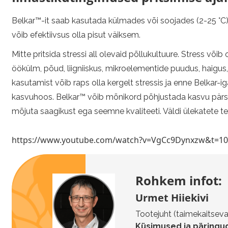
Belkar™-it saab kasutada külmades või soojades (2-25 °C),
võib efektiivsus olla pisut väiksem.
Mitte pritsida stressi all olevaid põllukultuure. Stress võib
öökülm, põud, liigniiskus, mikroelementide puudus, haigus, 
kasutamist võib raps olla kergelt stressis ja enne Belkar-iga
kasvuhoos. Belkar™ võib mõnikord põhjustada kasvu pärssim
mõjuta saagikust ega seemne kvaliteeti. Väldi ülekatete te
https://www.youtube.com/watch?v=VgCc9Dynxzw&t=10
Rohkem infot:
Urmet Hiiekivi
Tootejuht (taimekaitseva
Küsimused ja päringud