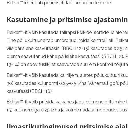
Belkar™ imendub peamiselt läbi umbrohu lehtede.
Kasutamine ja pritsimise ajastami
Belkar™-it võib kasutada talirapsi kõikidel sortidel laialeh
Tihe põllukultuur aitab umbrohud hoida kontrolli all. Belka
viie pärislehe kasvufaasini (BBCH 12-15) kasutades 0,25 l
olema saavutanud kahe pärislehe kasvufaasi (BBCH 12). Pr
13-14) on soovituslik, et saavutada suurem kontroll tõrju
Belkar™-it võib kasutada ka hiljem, alates põllukultuuri k
30) kasutades kulunormi 0,25-0,5 l/ha. Vähemalt 90% põl
kasvufaasi (BBCH 16).
Belkar™-it võib pritsida ka kahes jaos: esimene pritsimine
15) kulunormiga 0,25 l/ha ja kolme nädala möödudes uus p
Ilmastikutingimused pritsimise ajal