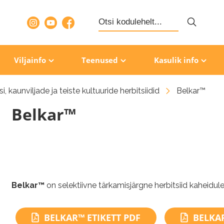
Search
for:
Viljainfo
Teenused
Kasulik info
i, kaunviljade ja teiste kultuuride herbitsiidid
Belkar™
Belkar™
Belkar™
on selektiivne tärkamisjärgne herbitsiid kaheidule
BELKAR™ ETIKETT PDF
BELKA