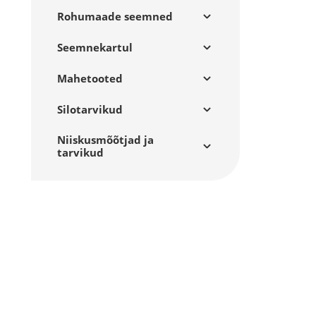
Rohumaade seemned
Seemnekartul
Mahetooted
Silotarvikud
Niiskusmõõtjad ja
tarvikud