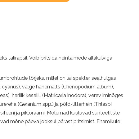
ks talirapsil. Võib pritsida heintaimede allakülviga
mbrohtude tõrjeks, millel on lai spekter, sealhulgas
aurea cyanus), valge hanemalts (Chenopodium album),
, harilik kesalill (Matricaria inodora), verev iminõges
urereha (Geranium spp.) ja põld-litterhein (Thlaspi
sifeeni ja pikloraami. Mõlemad kuuluvad sünteetiliste
evad mõne päeva jooksul pärast pritsimist. Enamikule