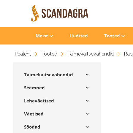
Meist
Uudised
Tooted
Pealeht
Tooted
Taimekaitsevahendid
Raps
Taimekaitsevahendid
Seemned
Leheväetised
Väetised
Söödad