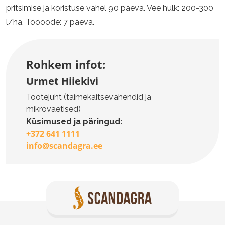
pritsimise ja koristuse vahel 90 päeva. Vee hulk: 200-300
l/ha. Tööoode: 7 päeva.
Rohkem infot:
Urmet Hiiekivi
Tootejuht (taimekaitsevahendid ja
mikroväetised)
Küsimused ja päringud:
+372 641 1111
info@scandagra.ee