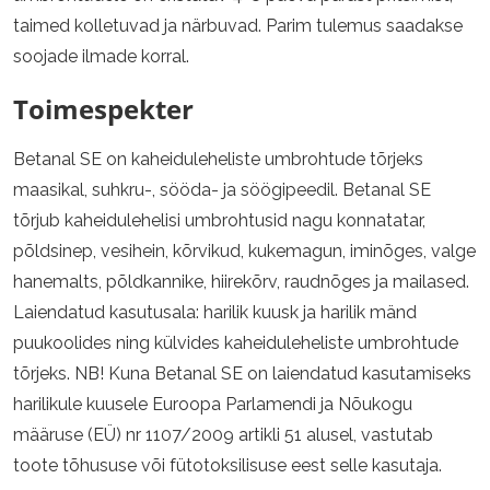
taimed kolletuvad ja närbuvad. Parim tulemus saadakse
soojade ilmade korral.
Toimespekter
Betanal SE on kaheiduleheliste umbrohtude tõrjeks
maasikal, suhkru-, sööda- ja söögipeedil. Betanal SE
tõrjub kaheidulehelisi umbrohtusid nagu konnatatar,
põldsinep, vesihein, kõrvikud, kukemagun, iminõges, valge
hanemalts, põldkannike, hiirekõrv, raudnõges ja mailased.
Laiendatud kasutusala: harilik kuusk ja harilik mänd
puukoolides ning külvides kaheiduleheliste umbrohtude
tõrjeks. NB! Kuna Betanal SE on laiendatud kasutamiseks
harilikule kuusele Euroopa Parlamendi ja Nõukogu
määruse (EÜ) nr 1107/2009 artikli 51 alusel, vastutab
toote tõhususe või fütotoksilisuse eest selle kasutaja.