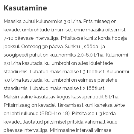
Kasutamine
Maasika puhul kulunormiks 3,0 l/ha. Pritsimisaeg on
kevadel umbrohtude ilmumisel, enne maasika õitsemist
7-10 päevase intervalliga. Pritsitakse kuni 2 korda hooaja
jooksul. Ooteaeg 30 päeva. Suhkru-, sööda- ja
söögipeedi puhul on kulunormiks 2,0-6,0 l/ha. Kulunormi
2,0 l/ha kasutada, kui umbrohi on alles idulehtede
staadiumis. Lubatud maksimaalselt 3 töötlust. Kulunormi
3,0 l/ha kasutada, kui umbrohi on esimese pärislehe
staadiumis. Lubatud maksimaalselt 2 töötlust.
Maksimaalne kasutatav kogus kasvuperioodil 6 l/ha.
Pritsimisaeg on kevadel, tärkamisest kuni kaheksa lehte
on lahti rullunud (BBCH 10-18). Pritsitakse 1-3 korda
kevadel. Jaotatud pritsimisel pritsida vähemalt kuue
päevase intervalliga. Minimaalne intervall viimase