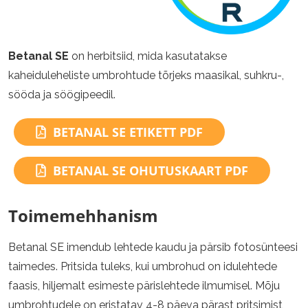
Betanal SE
on herbitsiid, mida kasutatakse
kaheiduleheliste umbrohtude tõrjeks maasikal, suhkru-,
sööda ja söögipeedil.
BETANAL SE ETIKETT PDF
BETANAL SE OHUTUSKAART PDF
Toimemehhanism
Betanal SE imendub lehtede kaudu ja pärsib fotosünteesi
taimedes. Pritsida tuleks, kui umbrohud on idulehtede
faasis, hiljemalt esimeste pärislehtede ilmumisel. Mõju
umbrohtudele on eristatav 4-8 päeva pärast pritsimist,