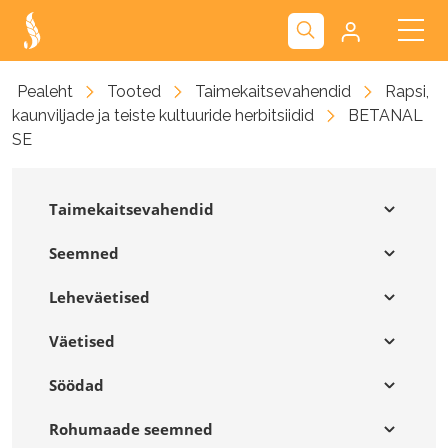
Kliendiportaal
Pealeht
Tooted
Taimekaitsevahendid
Rapsi,
kaunviljade ja teiste kultuuride herbitsiidid
BETANAL
Nova
SE
Taimekaitsevahendid
Seemned
Leheväetised
Väetised
Söödad
Rohumaade seemned