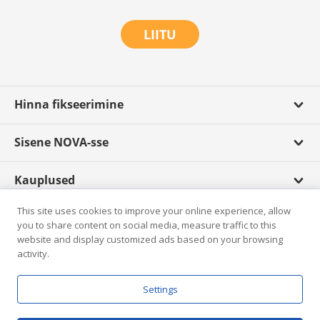
LIITU
Hinna fikseerimine
Sisene NOVA-sse
Kauplused
This site uses cookies to improve your online experience, allow
Scandagra TV
you to share content on social media, measure traffic to this
website and display customized ads based on your browsing
activity.
Rikkumisest teatamine
Settings
E-pood