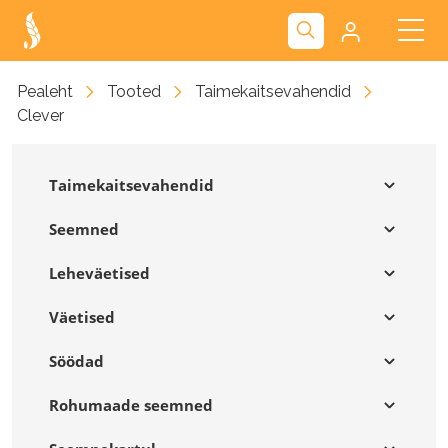
Kliendiportaal
Pealeht
Tooted
Taimekaitsevahendid
Clever
Nova
Taimekaitsevahendid
Seemned
Leheväetised
Väetised
Söödad
Rohumaade seemned