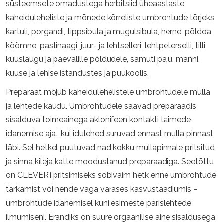
süsteemsete omadustega herbitsiid üheaastaste
kaheiduleheliste ja mõnede kõrreliste umbrohtude tõrjeks
kartuli, porgandi, tippsibula ja mugulsibula, herne, põldoa,
köömne, pastinaagi, juur- ja lehtselleri, lehtpeterselli, tilli,
küüslaugu ja päevalille põldudele, samuti paju, männi,
kuuse ja lehise istandustes ja puukoolis.
Preparaat mõjub kaheidulehelistele umbrohtudele mulla
ja lehtede kaudu. Umbrohtudele saavad preparaadis
sisalduva toimeainega aklonifeen kontakti taimede
idanemise ajal, kui idulehed suruvad ennast mulla pinnast
läbi. Sel hetkel puutuvad nad kokku mullapinnale pritsitud
ja sinna kileja katte moodustanud preparaadiga. Seetõttu
on CLEVER’i pritsimiseks sobivaim hetk enne umbrohtude
tärkamist või nende väga varases kasvustaadiumis –
umbrohtude idanemisel kuni esimeste pärislehtede
ilmumiseni. Erandiks on suure orgaanilise aine sisaldusega