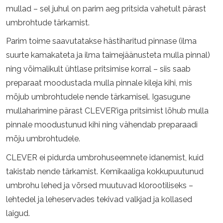
mullad – sel juhul on parim aeg pritsida vahetult pärast
umbrohtude tärkamist.
Parim toime saavutatakse hästiharitud pinnase (ilma
suurte kamakateta ja ilma taimejäänusteta mulla pinnal)
ning võimalikult ühtlase pritsimise korral – siis saab
preparaat moodustada mulla pinnale kileja kihi, mis
mõjub umbrohtudele nende tärkamisel. Igasugune
mullaharimine pärast CLEVER’iga pritsimist lõhub mulla
pinnale moodustunud kihi ning vähendab preparaadi
mõju umbrohtudele.
CLEVER ei pidurda umbrohuseemnete idanemist, kuid
takistab nende tärkamist. Kemikaaliga kokkupuutunud
umbrohu lehed ja võrsed muutuvad klorootiliseks –
lehtedel ja leheservades tekivad valkjad ja kollased
laigud.