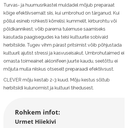
Turvas- ja huumusrikastel muldadel mõjub preparaat
kõige efektiivsemalt siis, kui umbrohud on tärganud. Kui
põllul esineb rohkesti kõrrelisi, kummelit, kirburohtu või
põldkannikest, võib parema tulemuse saamiseks
kasutada paagisegudes ka teisi kultuurile sobivaid
herbitsiide. Tugev vihm pärast pritsimist võib põhjustada
kultuuril ajutist stressi ja kasvuseisakut. Umbrohutaimed ei
omasta toimeainet aklonifeen juurte kaudu, seetõttu ei
mõjuta mulla niiskus otseselt preparaadi efektiivsust.
CLEVER mõju kestab 2-3 kuud. Mõju kestus sõltub
herbitsiidi kulunormist ja kultuuri tihedusest.
Rohkem infot:
Urmet Hiiekivi