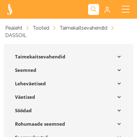
Kliendiportaal
Pealeht
Tooted
Taimekaitsevahendid
DASSOIL
Nova
Taimekaitsevahendid
Seemned
Leheväetised
Väetised
Söödad
Rohumaade seemned