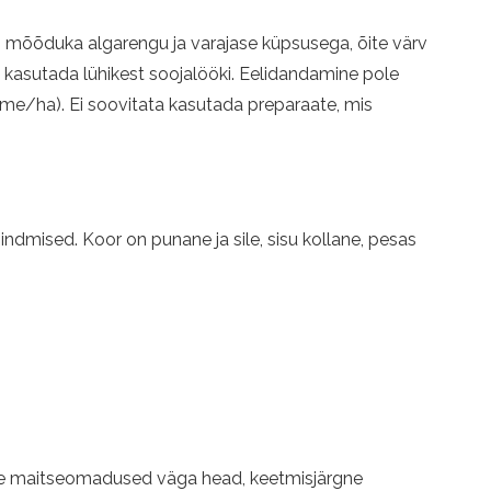
n mõõduka algarengu ja varajase küpsusega, õite värv
 kasutada lühikest soojalööki. Eelidandamine pole
ime/ha). Ei soovitata kasutada preparaate, mis
ndmised. Koor on punane ja sile, sisu kollane, pesas
te maitseomadused väga head, keetmisjärgne