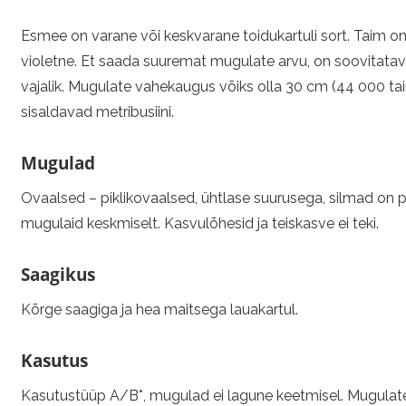
Esmee on varane või keskvarane toidukartuli sort. Taim o
violetne. Et saada suuremat mugulate arvu, on soovitatav
vajalik. Mugulate vahekaugus võiks olla 30 cm (44 000 ta
sisaldavad metribusiini.
Mugulad
Ovaalsed – piklikovaalsed, ühtlase suurusega, silmad on pi
mugulaid keskmiselt. Kasvulõhesid ja teiskasve ei teki.
Saagikus
Kõrge saagiga ja hea maitsega lauakartul.
Kasutus
Kasutustüüp A/B*, mugulad ei lagune keetmisel. Mugula