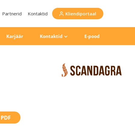
Partnerid
Kontaktid
Kliendiportaal
Karjäär
Kontaktid
E-pood
 PDF