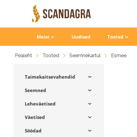
Meist
Uudised
Tooted
Pealeht
Tooted
Seemnekartul
Esmee
Taimekaitsevahendid
Seemned
Leheväetised
Väetised
Söödad