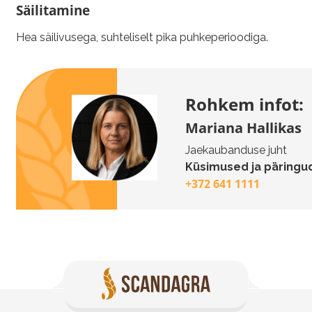
Säilitamine
Hea säilivusega, suhteliselt pika puhkeperioodiga.
Rohkem infot:
Mariana Hallikas
Jaekaubanduse juht
Küsimused ja päringud
+372 641 1111