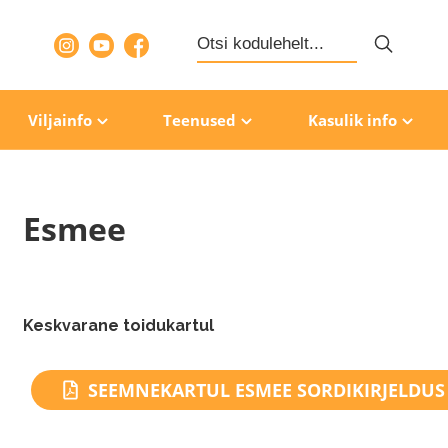
Search
for:
Viljainfo
Teenused
Kasulik info
Esmee
Keskvarane toidukartul
SEEMNEKARTUL ESMEE SORDIKIRJELDUS