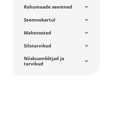
Rohumaade seemned
Seemnekartul
Mahetooted
Silotarvikud
Niiskusmõõtjad ja
tarvikud