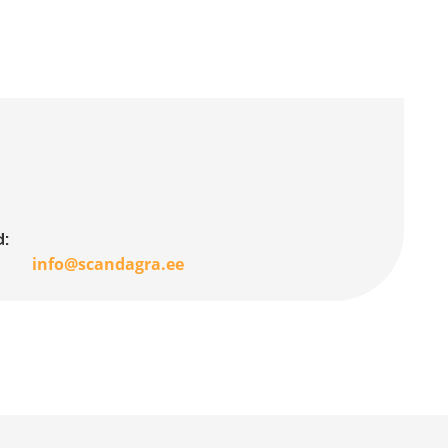
:
info@scandagra.ee