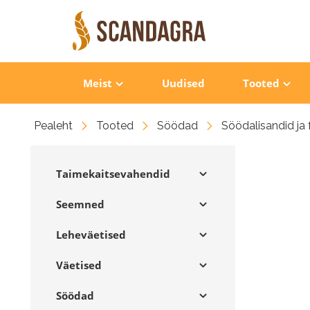
Meist
Uudised
Tooted
Pealeht
Tooted
Söödad
Söödalisandid ja
Taimekaitsevahendid
Seemned
Leheväetised
Väetised
Söödad