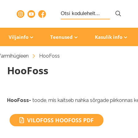
Search
for:
Viljainfo
Teenused
Kasulik info
 farmihügieen
HooFoss
HooFoss
HooFoss-
toode, mis kaitseb nahka sõrgade piirkonnas k
VILOFOSS HOOFOSS PDF