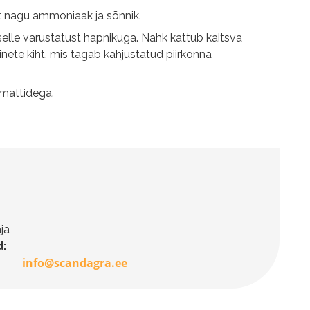
 nagu ammoniaak ja sõnnik.
elle varustatust hapnikuga. Nahk kattub kaitsva
ete kiht, mis tagab kahjustatud piirkonna
 mattidega.
ja
:
info@scandagra.ee