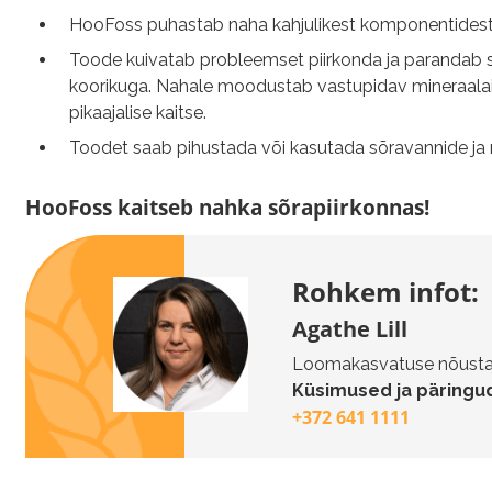
HooFoss puhastab naha kahjulikest komponentidest
Toode kuivatab probleemset piirkonda ja parandab s
koorikuga. Nahale moodustab vastupidav mineraalain
pikaajalise kaitse.
Toodet saab pihustada või kasutada sõravannide ja
HooFoss kaitseb nahka sõrapiirkonnas!
Rohkem infot:
Agathe Lill
Loomakasvatuse nõusta
Küsimused ja päringud
+372 641 1111