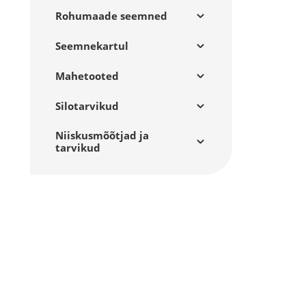
Rohumaade seemned
Seemnekartul
Mahetooted
Silotarvikud
Niiskusmõõtjad ja
tarvikud