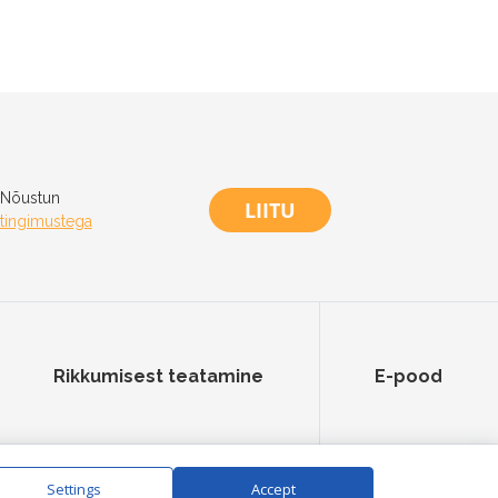
Nõustun
LIITU
tingimustega
Rikkumisest teatamine
E-pood
Settings
Accept