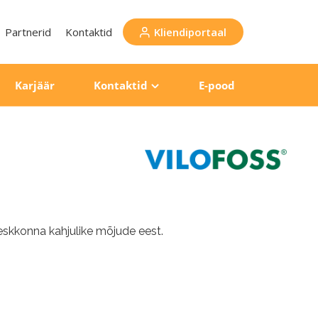
Partnerid
Kontaktid
Kliendiportaal
Karjäär
Kontaktid
E-pood
eskkonna kahjulike mõjude eest.