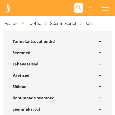
Kliendiportaal
Pealeht
Tooted
Seemnekartul
Jola
Nova
Taimekaitsevahendid
Seemned
Leheväetised
Väetised
Söödad
Rohumaade seemned
Seemnekartul