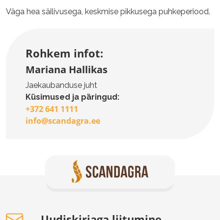
Väga hea säilivusega, keskmise pikkusega puhkeperiood.
Rohkem infot:
Mariana Hallikas
Jaekaubanduse juht
Küsimused ja päringud:
+372 641 1111
info@scandagra.ee
Uudiskirjaga liitumine