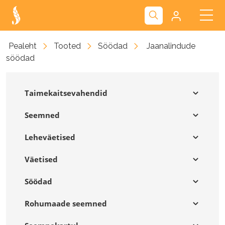
Kliendiportaal
Pealeht
Tooted
Söödad
Jaanalindude
söödad
Nova
Taimekaitsevahendid
Seemned
Leheväetised
Väetised
Söödad
Rohumaade seemned