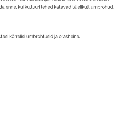
a enne, kui kultuuri lehed katavad täielikult umbrohud,
i kõrrelisi umbrohtusid ja orasheina.