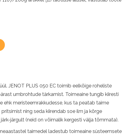
ül. JENOT PLUS 050 EC toimib eelkõige roheliste
ärast umbrohtude tärkamist. Toimeaine tungib kiiresti
e ehk meristeemrakkudesse, kus ta peatab taime
itsimist ning seda kiirendab soe ilm ja kõrge
rk-järgult (neid on võimalik kergesti välja tõmmata).
tmeaastastel taimedel ladestub toimeaine süsteemsete