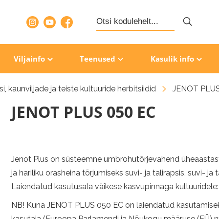
Search
for:
Viljainfo
Teenused
Kasulik info
i, kaunviljade ja teiste kultuuride herbitsiidid
JENOT PLUS
JENOT PLUS 050 EC
Jenot Plus on süsteemne umbrohutõrjevahend üheaastaste
ja hariliku orasheina tõrjumiseks suvi- ja talirapsis, suvi- ja
Laiendatud kasutusala väikese kasvupinnaga kultuuridele:
NB! Kuna JENOT PLUS 050 EC on laiendatud kasutamiseks 
kasutaja (Euroopa Parlamendi ja Nõukogu määruse (EÜ) nr 