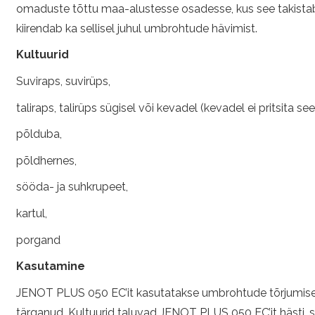
omaduste tõttu maa-alustesse osadesse, kus see takistab
kiirendab ka sellisel juhul umbrohtude hävimist.
Kultuurid
Suviraps, suvirüps,
taliraps, talirüps sügisel või kevadel (kevadel ei pritsita 
põlduba,
põldhernes,
sööda- ja suhkrupeet,
kartul,
porgand
Kasutamine
JENOT PLUS 050 EC’it kasutatakse umbrohtude tõrjumiseks
tärganud. Kultuurid taluvad JENOT PLUS 050 EC’it hästi, 