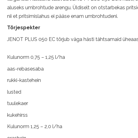
aluseks umbrohtude arengu. Üldiselt on otstarbekas pritsid
nii et pritsimislahus ei pääse enam umbrohtudeni.
Tõrjespekter
JENOT PLUS 050 EC tõrjub väga hästi tähtsamaid üheaastas
Kulunorm 0,75 – 1,25 l/ha
aas-rebasesaba
rukki-kastehein
lusted
tuulekaer
kukehirss
Kulunorm 1,25 – 2,0 l/ha