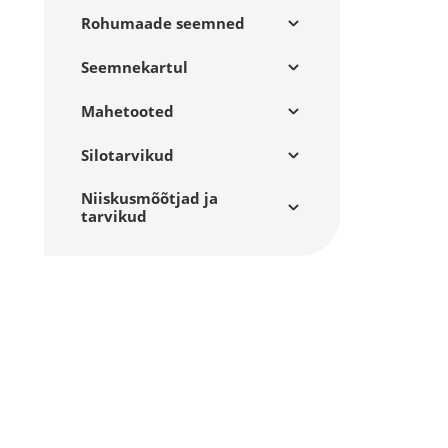
Rohumaade seemned
Seemnekartul
Mahetooted
Silotarvikud
Niiskusmõõtjad ja
tarvikud