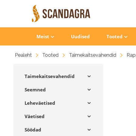
Meist
Uudised
Tooted
Pealeht
Tooted
Taimekaitsevahendid
Raps
Taimekaitsevahendid
Seemned
Leheväetised
Väetised
Söödad