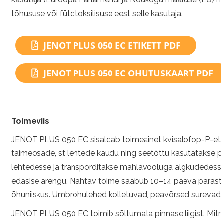
tõhususe või fütotoksilisuse eest selle kasutaja.
JENOT PLUS 050 EC ETIKETT PDF
JENOT PLUS 050 EC OHUTUSKAART PDF
Toimeviis
JENOT PLUS 050 EC sisaldab toimeainet kvisalofop-P-etü
taimeosade, st lehtede kaudu ning seetõttu kasutatakse p
lehtedesse ja transporditakse mahlavooluga algkudedess
edasise arengu. Nähtav toime saabub 10–14 päeva pärast pr
õhuniiskus. Umbrohulehed kolletuvad, peavõrsed surevad jä
JENOT PLUS 050 EC toimib sõltumata pinnase liigist. Mi