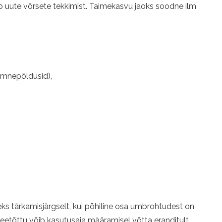
 uute võrsete tekkimist. Taimekasvu jaoks soodne ilm
seemnepõldusid),
 tärkamisjärgselt, kui põhiline osa umbrohtudest on
seetõttu võib kasutusaja määramisel võtta eranditult