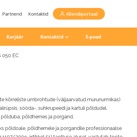
Partnerid
Kontaktid
Kliendiportaal
Karjäär
Kontaktid
E-pood
 050 EC
 kõrreliste umbrohtude (väljaarvatud murunurmikas)
 talirüpsis, sööda-, suhkrupeedi ja kartuli põldudel.
 põlduba, põldhernes ja porgand.
põldoale, põldhernele ja porgandile professionaalse
1107/2009 artikkel 51) taotluse alusel, vastutab toote