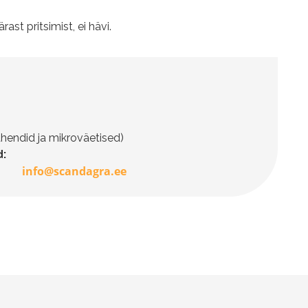
st pritsimist, ei hävi.
hendid ja mikroväetised)
:
info@scandagra.ee