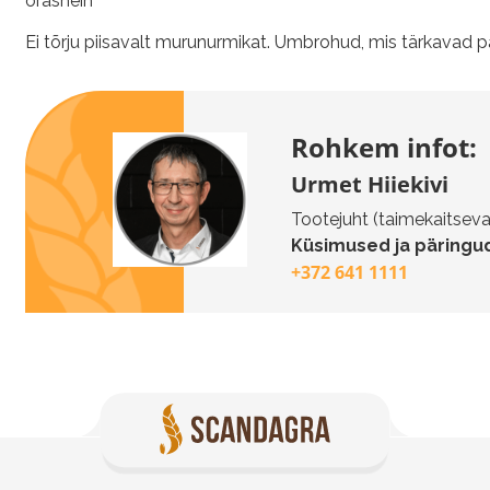
orashein
Ei tõrju piisavalt murunurmikat. Umbrohud, mis tärkavad pära
Rohkem infot:
Urmet Hiiekivi
Tootejuht (taimekaitseva
Küsimused ja päringud
+372 641 1111