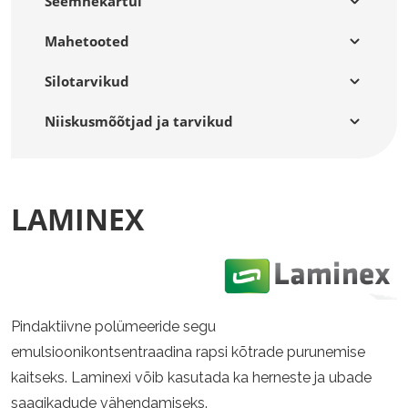
Seemnekartul
Mahetooted
Silotarvikud
Niiskusmõõtjad ja tarvikud
LAMINEX
Pindaktiivne polümeeride segu
emulsioonikontsentraadina rapsi kõtrade purunemise
kaitseks. Laminexi võib kasutada ka herneste ja ubade
saagikadude vähendamiseks.