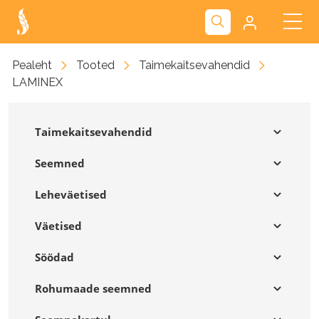
Kliendiportaal
Pealeht
Tooted
Taimekaitsevahendid
LAMINEX
Nova
Taimekaitsevahendid
Seemned
Leheväetised
Väetised
Söödad
Rohumaade seemned