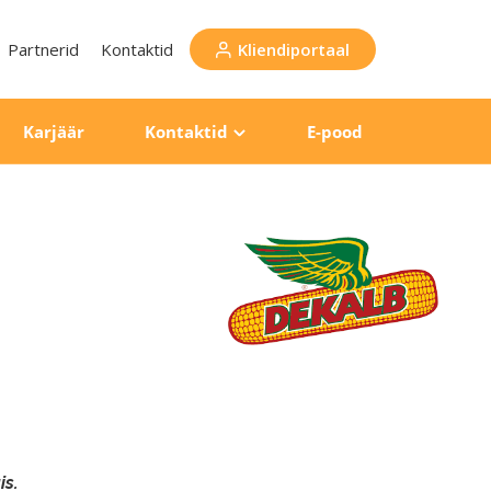
Partnerid
Kontaktid
Kliendiportaal
Karjäär
Kontaktid
E-pood
is.