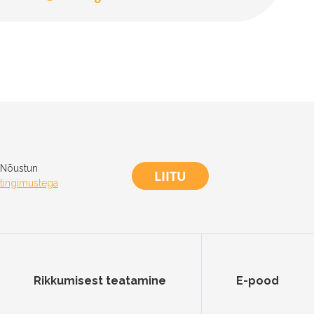
Nõustun
LIITU
tingimustega
Rikkumisest teatamine
E-pood