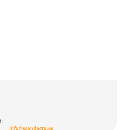
:
info@scandagra.ee