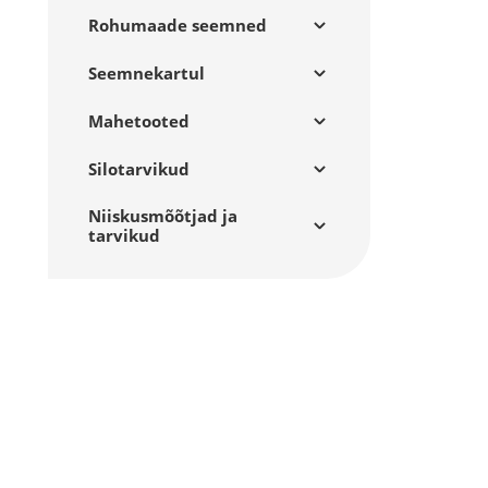
Rohumaade seemned
Seemnekartul
Mahetooted
Silotarvikud
Niiskusmõõtjad ja
tarvikud