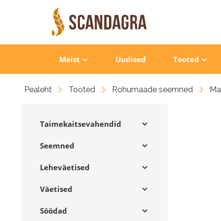
Meist
Uudised
Tooted
Pealeht
Tooted
Rohumaade seemned
Ma
Taimekaitsevahendid
Seemned
Leheväetised
Väetised
Söödad