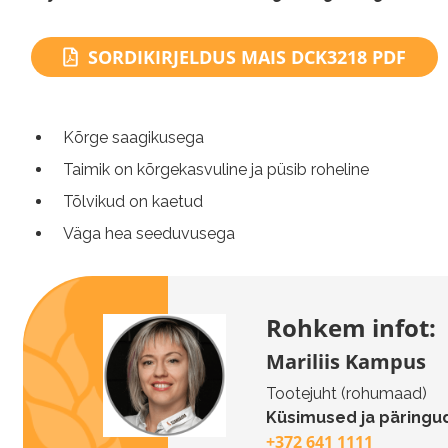
SORDIKIRJELDUS MAIS DCK3218 PDF
Kõrge saagikusega
Taimik on kõrgekasvuline ja püsib roheline
Tõlvikud on kaetud
Väga hea seeduvusega
Rohkem infot:
Mariliis Kampus
Tootejuht (rohumaad)
Küsimused ja päringud
+372 641 1111