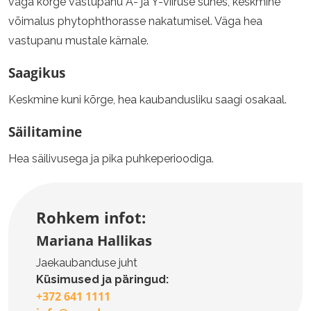
väga kõrge vastupanu A- ja Y-viiruse suhes, keskmine
võimalus phytophthorasse nakatumisel. Väga hea
vastupanu mustale kärnale.
Saagikus
Keskmine kuni kõrge, hea kaubandusliku saagi osakaal.
Säilitamine
Hea säilivusega ja pika puhkeperioodiga.
Rohkem infot:
Mariana Hallikas
Jaekaubanduse juht
Küsimused ja päringud:
+372 641 1111