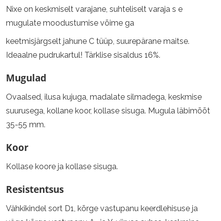
Nixe on keskmiselt varajane, suhteliselt varaja s e
mugulate moodustumise võime ga
keetmisjärgselt jahune C tüüp, suurepärane maitse.
Ideaalne pudrukartul! Tärklise sisaldus 16%.
Mugulad
Ovaalsed, ilusa kujuga, madalate silmadega, keskmise
suurusega, kollane koor, kollase sisuga. Mugula läbimõõt
35-55 mm.
Koor
Kollase koore ja kollase sisuga.
Resistentsus
Vähkikindel sort D1, kõrge vastupanu keerdlehisuse ja