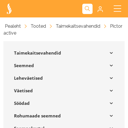
Kliendiportaal
Pealeht
Tooted
Taimekaitsevahendid
Pictor
active
Nova
Taimekaitsevahendid
Seemned
Leheväetised
Väetised
Söödad
Rohumaade seemned