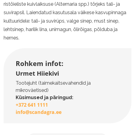
ristõieliste kuivlaiksuse (Alternaria spp.) tõrjeks tali- ja
suvirapsil. Laiendatud kasutusala väikese kasvupinnaga
kultuuridele: tali- ja suvirüps, valge sinep, must sinep,
lehtsinep, harilik lina, unimagun, õlirõigas, põlduba ja
hernes.
Rohkem infot:
Urmet Hiiekivi
Tootejuht (taimekaitsevahendid ja
mikroväetised)
Küsimused ja päringud:
+372 641 1111
info@scandagra.ee