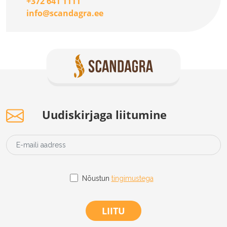
+372 641 1111
info@scandagra.ee
Uudiskirjaga liitumine
Nõustun
tingimustega
LIITU