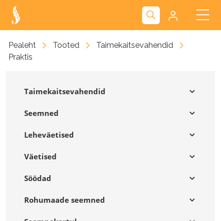
Kliendiportaal
Pealeht
Tooted
Taimekaitsevahendid
Praktis
Nova
Taimekaitsevahendid
Seemned
Leheväetised
Väetised
Söödad
Rohumaade seemned