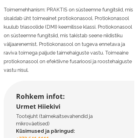
Toimemehhanism: PRAKTIS on süsteemne fungitsiid, mis
sisaldab üht toimeainet protiokonasool. Protiokonasool
kuulub triasoolide (DMI) keemilisse klassi. Protiokonasool
on süsteemne fungitsiid, mis takistab seene niidistiku
väljaarenemist. Protiokonasool on tugeva ennetava ja
raviva toimega paljude taimehaiguste vastu. Toimeaine
protiokonasool on efektiivne fusarioosi ja roostehaiguste
vastu nisul.
Rohkem infot:
Urmet Hiiekivi
Tootejuht (taimekaitsevahendid ja
mikroväetised)
Küsimused ja päringud: