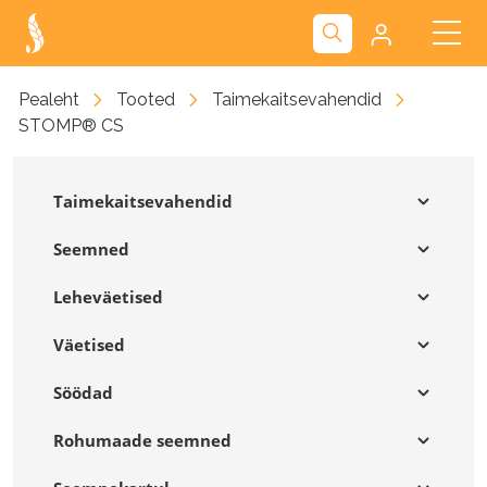
Kliendiportaal
Pealeht
Tooted
Taimekaitsevahendid
STOMP® CS
Nova
Taimekaitsevahendid
Seemned
Leheväetised
Väetised
Söödad
Rohumaade seemned