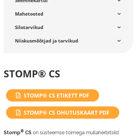
Seemnekartul
Mahetooted
Silotarvikud
Niiskusmõõtjad ja tarvikud
STOMP® CS
STOMP® CS ETIKETT PDF
STOMP® CS OHUTUSKAART PDF
®
Stomp
CS
on süsteemse toimega mullaherbitsiid