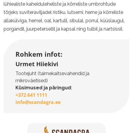
lühiealiste kaheiduleheliste ja kõrreliste umbrohtude
tõrjeks suviteraviljadel ristiku, lutserni, herne ja kõrreliste
allakülviga, hernel, oal, kartulil, sibulal, porrul, küüslaugul,
porgandil, juurpetersellil ja kapsal ning tulbil ja nartsissil.
Rohkem infot:
Urmet Hiiekivi
Tootejuht (taimekaitsevahendid ja
mikroväetised)
Küsimused ja päringud:
+372 641 1111
info@scandagra.ee