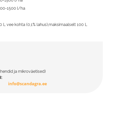
00-1500 l/ha
 600-1500 l/ha
100 L vee kohta (0,1% lahus),maksimaalselt 100 L
hendid ja mikroväetised)
:
info@scandagra.ee