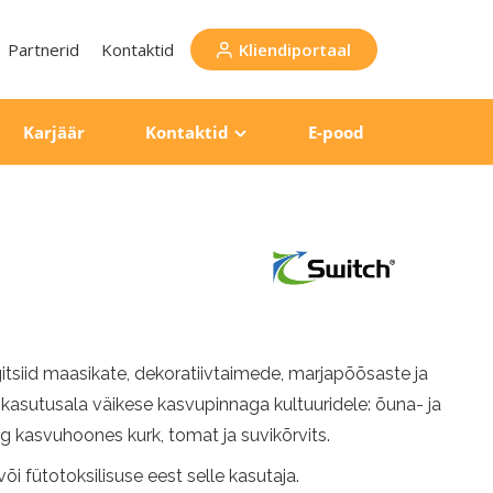
Partnerid
Kontaktid
Kliendiportaal
Karjäär
Kontaktid
E-pood
tsiid maasikate, dekoratiivtaimede, marjapõõsaste ja
d kasutusala väikese kasvupinnaga kultuuridele: õuna- ja
ing kasvuhoones kurk, tomat ja suvikõrvits.
 fütotoksilisuse eest selle kasutaja.