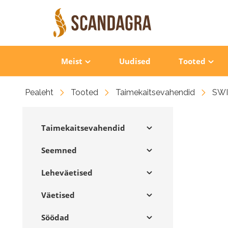
Meist
Uudised
Tooted
Pealeht
Tooted
Taimekaitsevahendid
SWI
Taimekaitsevahendid
Seemned
Leheväetised
Väetised
Söödad