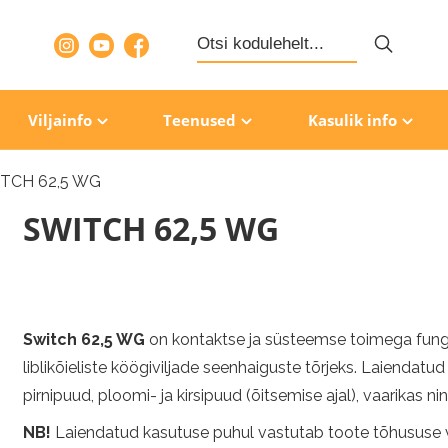
Search
for:
Viljainfo
Teenused
Kasulik info
TCH 62,5 WG
SWITCH 62,5 WG
Switch 62,5 WG
on kontaktse ja süsteemse toimega fungi
liblikõieliste köögiviljade seenhaiguste tõrjeks. Laiendatu
pirnipuud, ploomi- ja kirsipuud (õitsemise ajal), vaarikas n
NB!
Laiendatud kasutuse puhul vastutab toote tõhususe või