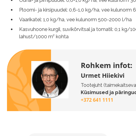
Õuna- ja pirnipuudel: 0,6-1,0 kg/ha, vee kulunorm 3
Ploomi- ja kirsipuudel: 0,6-1,0 kg/ha, vee kulunorm
Vaarikatel: 1,0 kg/ha, vee kulunorm 500-2000 l/ha
Kasvuhoone kurgil, suvikõrvitsal ja tomatil: 0,1 kg/
lahust/1000 m² kohta
Rohkem infot:
Urmet Hiiekivi
Tootejuht (taimekaitseva
Küsimused ja päringud
+372 641 1111