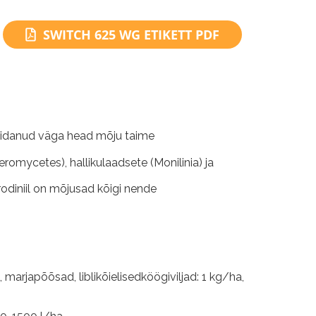
SWITCH 625 WG ETIKETT PDF
 näidanud väga head mõju taime
omycetes), hallikulaadsete (Monilinia) ja
prodiniil on mõjusad kõigi nende
arjapõõsad, liblikõielisedköögiviljad: 1 kg/ha,