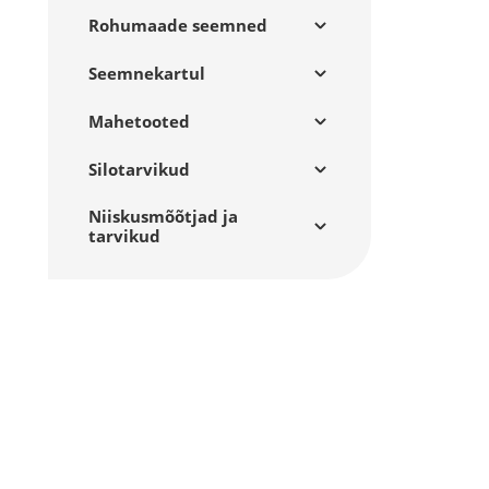
Rohumaade seemned
Seemnekartul
Mahetooted
Silotarvikud
Niiskusmõõtjad ja
tarvikud