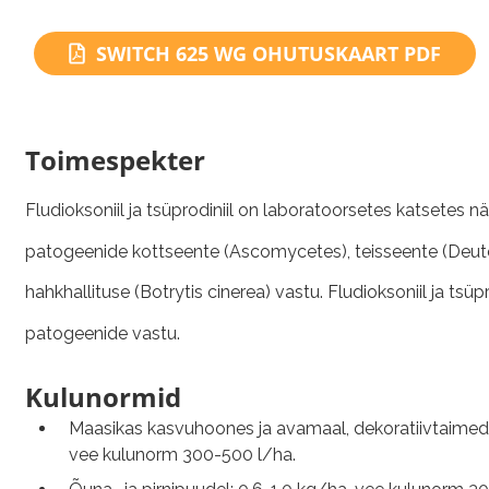
SWITCH 625 WG OHUTUSKAART PDF
Toimespekter
Fludioksoniil ja tsüprodiniil on laboratoorsetes katsetes
patogeenide kottseente (Ascomycetes), teisseente (Deuter
hahkhallituse (Botrytis cinerea) vastu. Fludioksoniil ja tsü
patogeenide vastu.
Kulunormid
Maasikas kasvuhoones ja avamaal, dekoratiivtaimed, m
vee kulunorm 300-500 l/ha.