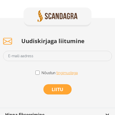
Uudiskirjaga liitumine
Nõustun
tingimustega
LIITU
Hinna fikseerimine