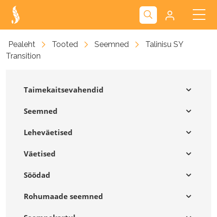
Kliendiportaal
Pealeht
Tooted
Seemned
Talinisu SY
Transition
Nova
Taimekaitsevahendid
Seemned
Leheväetised
Väetised
Söödad
Rohumaade seemned