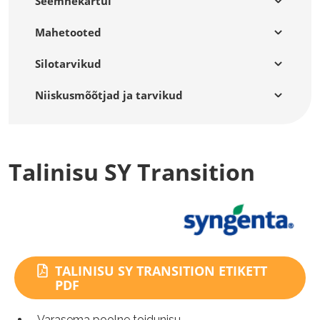
Seemnekartul
Mahetooted
Silotarvikud
Niiskusmõõtjad ja tarvikud
Talinisu SY Transition
TALINISU SY TRANSITION ETIKETT
PDF
Varasema poolne toidunisu