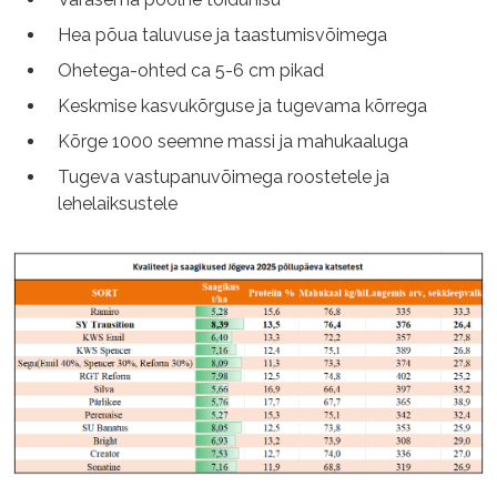
Hea põua taluvuse ja taastumisvõimega
Ohetega-ohted ca 5-6 cm pikad
Keskmise kasvukõrguse ja tugevama kõrrega
Kõrge 1000 seemne massi ja mahukaaluga
Tugeva vastupanuvõimega roostetele ja
lehelaiksustele