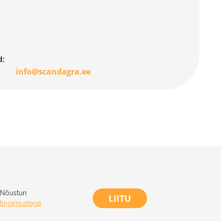
:
info@scandagra.ee
Nõustun
LIITU
tingimustega