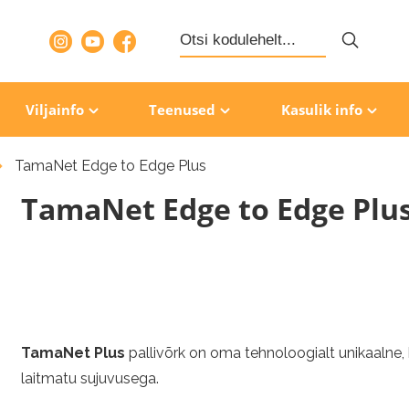
Search
for:
Viljainfo
Teenused
Kasulik info
TamaNet Edge to Edge Plus
TamaNet Edge to Edge Plu
TamaNet Plus
pallivõrk on oma tehnoloogialt unikaalne,
laitmatu sujuvusega.