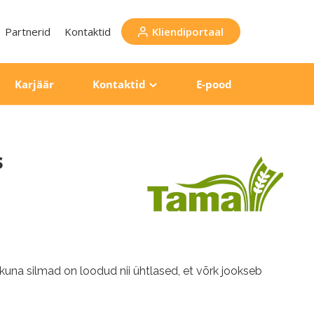
Partnerid
Kontaktid
Kliendiportaal
Karjäär
Kontaktid
E-pood
s
 kuna silmad on loodud nii ühtlased, et võrk jookseb