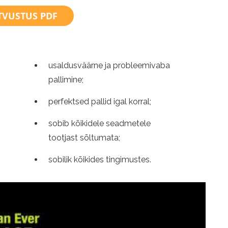
TVUSTUS PDF
usaldusväärne ja probleemivaba
pallimine;
perfektsed pallid igal korral;
sobib kõikidele seadmetele
tootjast sõltumata;
sobilik kõikides tingimustes.