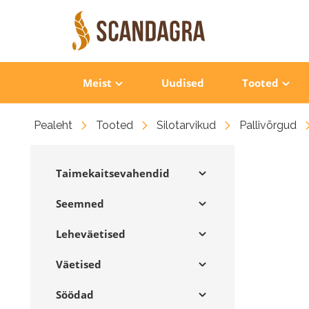
Meist
Uudised
Tooted
Pealeht
Tooted
Silotarvikud
Pallivõrgud
Taimekaitsevahendid
Seemned
Leheväetised
Väetised
Söödad