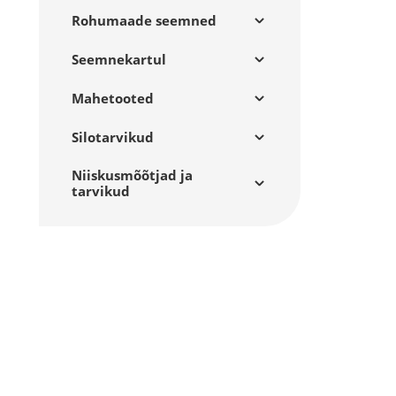
Rohumaade seemned
Seemnekartul
Mahetooted
Silotarvikud
Niiskusmõõtjad ja
tarvikud