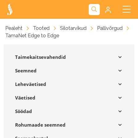
Kliendiportaal
Pealeht
Tooted
Silotarvikud
Pallivõrgud
TamaNet Edge to Edge
Nova
Taimekaitsevahendid
Seemned
Leheväetised
Väetised
Söödad
Rohumaade seemned