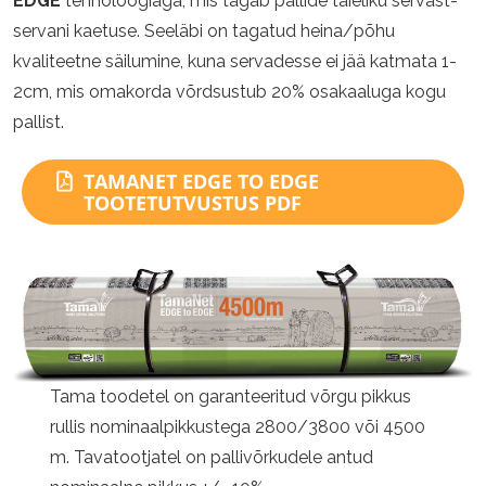
EDGE
tehnoloogiaga, mis tagab pallide täieliku servast-
servani kaetuse. Seeläbi on tagatud heina/põhu
kvaliteetne säilumine, kuna servadesse ei jää katmata 1-
2cm, mis omakorda võrdsustub 20% osakaaluga kogu
pallist.
TAMANET EDGE TO EDGE
TOOTETUTVUSTUS PDF
Tama toodetel on garanteeritud võrgu pikkus
rullis nominaalpikkustega 2800/3800 või 4500
m. Tavatootjatel on pallivõrkudele antud