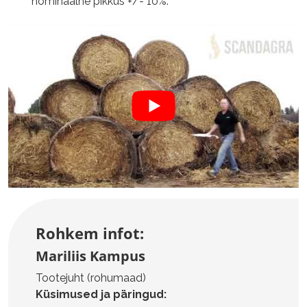
nominaalne pikkus +/- 10%.
Rohkem infot:
Mariliis Kampus
Tootejuht (rohumaad)
Küsimused ja päringud: