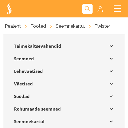
Kliendiportaal
Pealeht
Tooted
Seemnekartul
Twister
Nova
Taimekaitsevahendid
Seemned
Leheväetised
Väetised
Söödad
Rohumaade seemned
Seemnekartul