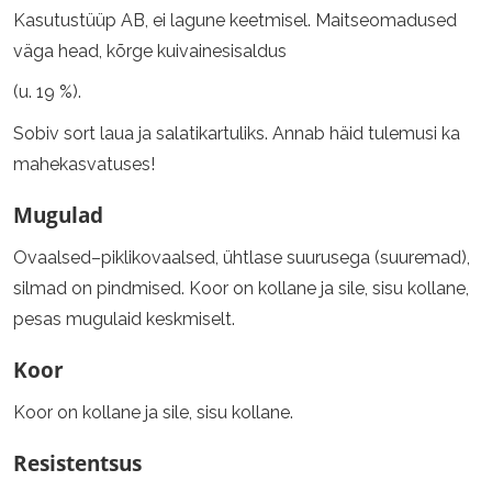
Kasutustüüp AB, ei lagune keetmisel. Maitseomadused
väga head, kõrge kuivainesisaldus
(u. 19 %).
Sobiv sort laua ja salatikartuliks. Annab häid tulemusi ka
mahekasvatuses!
Mugulad
Ovaalsed–piklikovaalsed, ühtlase suurusega (suuremad),
silmad on pindmised. Koor on kollane ja sile, sisu kollane,
pesas mugulaid keskmiselt.
Koor
Koor on kollane ja sile, sisu kollane.
Resistentsus