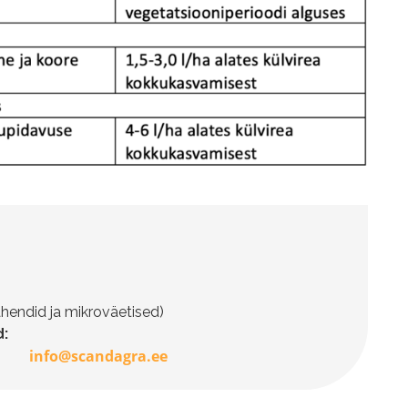
hendid ja mikroväetised)
:
info@scandagra.ee