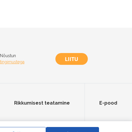
Nõustun
LIITU
tingimustega
Rikkumisest teatamine
E-pood