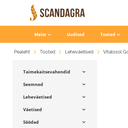
Meist
Uudised
Tooted
Pealeht
Tooted
Leheväetised
Vitalosol G
Taimekaitsevahendid
Seemned
Leheväetised
Väetised
Söödad