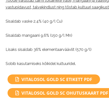
Toode varustab taimi toitainete vase, mangaani ja väävlig
vastupidavust, talvekindlust ning tõstab kultuuri saagikust
Sisaldab vaske 2,4% (40 g/l Cu)
Sisaldab mangaani 9,6% (150 g/l Mn)
Lisaks sisaldab 36% elementaarväävlit (570 g/l)
Sobib kasutamiseks kõikidel kultuuridel.
VITALOSOL GOLD SC ETIKETT PDF
VITALOSOL GOLD SC OHUTUSKAART PDF