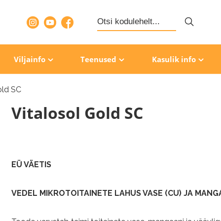
Search
for:
Viljainfo
Teenused
Kasulik info
old SC
Vitalosol Gold SC
EÜ VÄETIS
VEDEL MIKROTOITAINETE LAHUS VASE (CU) JA MANG