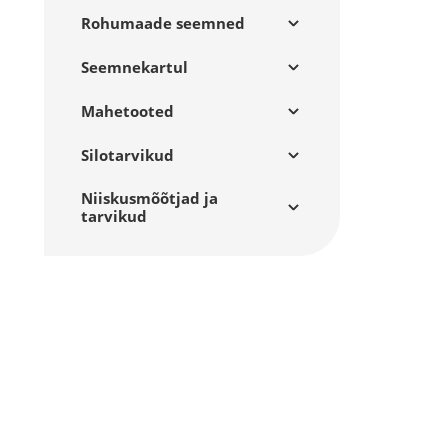
Rohumaade seemned
Seemnekartul
Mahetooted
Silotarvikud
Niiskusmõõtjad ja
tarvikud