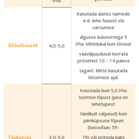
l/ha
Kasutada alates taimede
4-6. lehe faasist või
varsumise
alguses kulunormiga 5
l/ha. Mõõdukal kuni tõsisel
Õlikultuurid
4,0-5,0
väävilipuudusel korrata
pritsimist 10 – 14 päeva
tagant. Mitte kasutada
õitsemise ajal.
Kasutada kuni 5,0 l/ha
loomise lõpust (pea on
lehetupest
täielikult väljunud) kuni
piimküpsuse lõpuni
(kasvufaas 59-
Toidunisu
3,0-5,0
79) või pritsida kaks