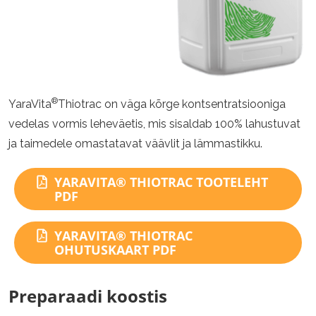
®
YaraVita
Thiotrac on väga kõrge kontsentratsiooniga
vedelas vormis leheväetis, mis sisaldab 100% lahustuvat
ja taimedele omastatavat väävlit ja lämmastikku.
YARAVITA® THIOTRAC TOOTELEHT
PDF
YARAVITA® THIOTRAC
OHUTUSKAART PDF
Preparaadi koostis