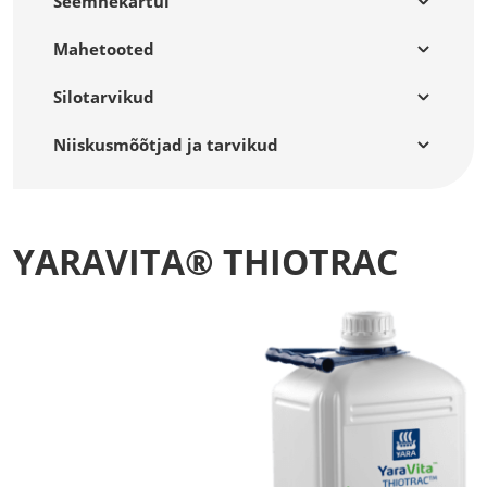
Seemnekartul
Mahetooted
Silotarvikud
Niiskusmõõtjad ja tarvikud
YARAVITA® THIOTRAC