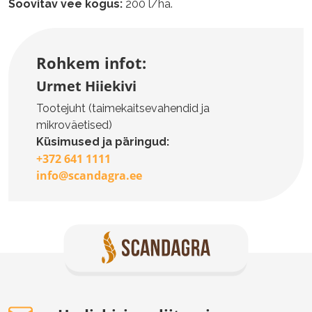
Soovitav vee kogus:
200 l/ha.
Rohkem infot:
Urmet Hiiekivi
Tootejuht (taimekaitsevahendid ja
mikroväetised)
Küsimused ja päringud:
+372 641 1111
info@scandagra.ee