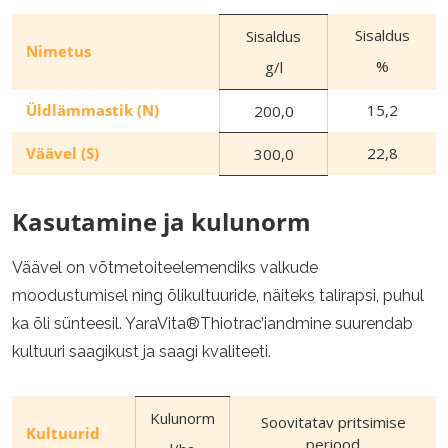
Sisaldus
Sisaldus
Nimetus
%
g/l
Üldlämmastik (N)
15,2
200,0
Väävel (S)
22,8
300,0
Kasutamine ja kulunorm
Väävel on võtmetoiteelemendiks valkude
moodustumisel ning õlikultuuride, näiteks talirapsi, puhul
ka õli sünteesil. YaraVita®Thiotrac’iandmine suurendab
kultuuri saagikust ja saagi kvaliteeti.
Kulunorm
Soovitatav pritsimise
Kultuurid
periood