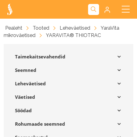
Kliendiportaal
Pealeht
Tooted
Leheväetised
YaraVita
mikroväetised
YARAVITA® THIOTRAC
Nova
Taimekaitsevahendid
Seemned
Leheväetised
Väetised
Söödad
Rohumaade seemned