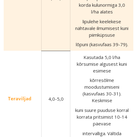
korda kulunormiga 3,0
l/ha alates
lipulehe keelekese
nähtavale ilmumisest kuni
piimküpsuse
lõpuni (kasvufaas 39-79).
Kasutada 5,0 l/ha
kõrsumise algusest kuni
esimese
kõrresõlme
moodustumiseni
(kasvufaas 30-31).
Teraviljad
4,0-5,0
Keskmise
kuni suure puuduse korral
korrata pritsimist 10-14
päevase
intervalliga. Vältida