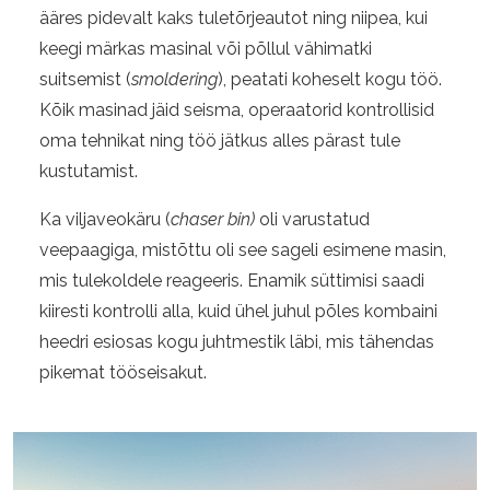
ääres pidevalt kaks tuletõrjeautot ning niipea, kui
keegi märkas masinal või põllul vähimatki
suitsemist (
smoldering
), peatati koheselt kogu töö.
Kõik masinad jäid seisma, operaatorid kontrollisid
oma tehnikat ning töö jätkus alles pärast tule
kustutamist.
Ka viljaveokäru (
chaser bin)
oli varustatud
veepaagiga, mistõttu oli see sageli esimene masin,
mis tulekoldele reageeris. Enamik süttimisi saadi
kiiresti kontrolli alla, kuid ühel juhul põles kombaini
heedri esiosas kogu juhtmestik läbi, mis tähendas
pikemat tööseisakut.