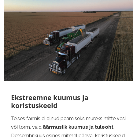
Ekstreemne kuumus ja
koristuskeeld
Teises farmis ei olnud peamiseks mureks mitte vesi
või torm, vaid
äärmuslik kuumus ja tuleoht
.
Detsembrikuus esines mitmel päeval koristuskeeld