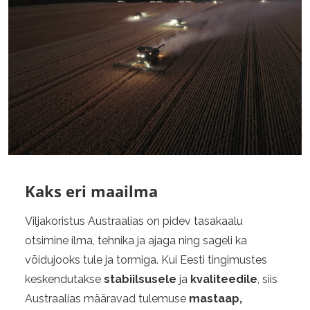
Kaks eri maailma
Viljakoristus Austraalias on pidev tasakaalu
otsimine ilma, tehnika ja ajaga ning sageli ka
võidujooks tule ja tormiga. Kui Eesti tingimustes
keskendutakse
stabiilsusele
ja
kvaliteedile
, siis
Austraalias määravad tulemuse
mastaap,