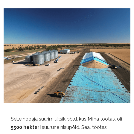
Selle hooaja suurim üksik põld, kus Miina töötas, oli
5500 hektari
suurune nisupõld. Seal töötas