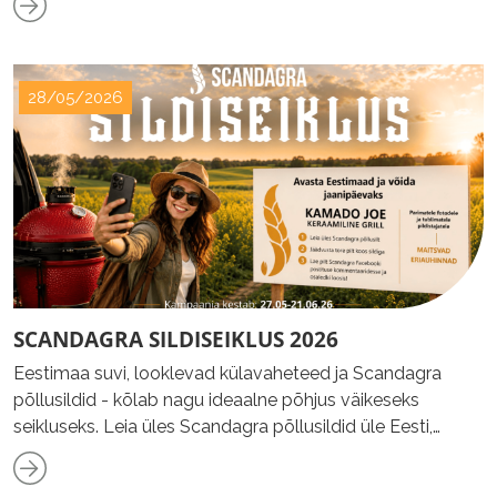
28/05/2026
SCANDAGRA SILDISEIKLUS 2026
Eestimaa suvi, looklevad külavaheteed ja Scandagra
põllusildid - kõlab nagu ideaalne põhjus väikeseks
seikluseks. Leia üles Scandagra põllusildid üle Eesti,
jäädvusta hetk ja osale suveloosis!