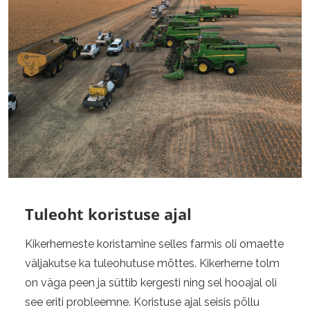
Tuleoht koristuse ajal
Kikerherneste koristamine selles farmis oli omaette
väljakutse ka tuleohutuse mõttes. Kikerherne tolm
on väga peen ja süttib kergesti ning sel hooajal oli
see eriti probleemne. Koristuse ajal seisis põllu