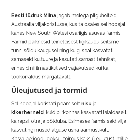
Eesti tüdruk Miina
jagab meiega pilguheiteid
Austraalia viljakoristusse, kus ta osales sel hooajal
kahes New South Walesi osariigis asuvas farmis.
Farmid paiknesid teineteisest ligikaudu seitsme
tunni sõidu kaugusel ning kuigi seal kasvatati
sarnaseid kultuure ja kasutati sarnast tehnikat,
erinesid nii ilmastikulised väljakutsed kui ka
töökorraldus märgatavalt.
Üleujutused ja tormid
Sel hooajal koristati peamiselt
nisu
ja
kikerherneid
, kuid piirkonnas kasvatati laialdaselt
ka rapsi, otra ja põlduba. Esimeses farmis said vilja
kasvutingimused alguse üsna äärmuslikult.
Kasvuperioodi jooksul toimus kaks üleujutust, mille