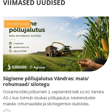
VIIMASED UUDISED
06/08/2026
Sügisene põllujalutus Vändras: mais/
rohumaad/ silotegu
Ootame kõiki põllumehi 3. septembril kell 10.00 Vändra
AS-i, kus toimub sisukas põllujalutus, keskendudes
maisile, rohumaadele ja silotegemise olulistele
aspektidele.