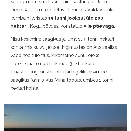
korraga mitu suurt kombaini, sealhulgas John
Deere X9-d, mille jõudlus oli muljetavaldav – üks
kombain koristas
15 tunni jooksul üle 200
hektari.
Kogu põld sai koristatud
viie päevaga
.
Nisu keskmine saagikus jäi umbes 5 tonni hektari
kohta, mis kuivviljeluse tingimustes on Austraalias
väga hea tulemus. Kikerherne puhul oleks
potentsiaal olnud ligikaudu 3 t/ha, kuid
ilmastikutingimuste tõttu jäi tegelik keskmine
saagikus farmis, kus Miina töötas, umbes 1 tonni
hektari kohta.