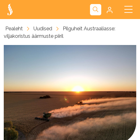
Kliendiportaal
Pealeht
Uudised
Pilguheit Austraaliasse:
viljakoristus äärmuste piiril
Nova