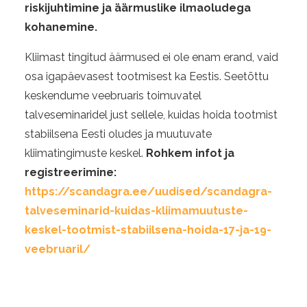
riskijuhtimine ja äärmuslike ilmaoludega
kohanemine.
Kliimast tingitud äärmused ei ole enam erand, vaid
osa igapäevasest tootmisest ka Eestis. Seetõttu
keskendume veebruaris toimuvatel
talveseminaridel just sellele, kuidas hoida tootmist
stabiilsena Eesti oludes ja muutuvate
kliimatingimuste keskel.
Rohkem infot ja
registreerimine:
https://scandagra.ee/uudised/scandagra-
talveseminarid-kuidas-kliimamuutuste-
keskel-tootmist-stabiilsena-hoida-17-ja-19-
veebruaril/