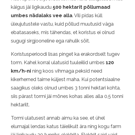
käigus jäi ligikaudu
500 hektarit põllumaad
umbes nädalaks vee alla
. Vili pidas küll
üleujutustele vastu, kuid põllud muutusid väga
ebatasaseks, mis tähendas, et koristus ei olnud
sugugi sirgjooneline ega rahulik sõit.
Koristusperioodi lisas pinget ka erakordselt tugev
torm. Kahel korral ulatusid tuuleiilid umbes
120
km/h-ni
ning koos vihmaga peksid need
kikerherned taime küljest maha. Kui potentsiaalne
saagikus oleks olnud umbes 3 tonni hektari kohta,
siis pärast tormi jäi mõnes kohas alles alla 0,5 tonni
hektarilt.
Tormi ulatusest annab aimu ka see, et ühel
elumajal lendas katus täielikult ära ning kogu farm
jäi ligikaudu 30 tunniks elektrita. Elektrit said vaid