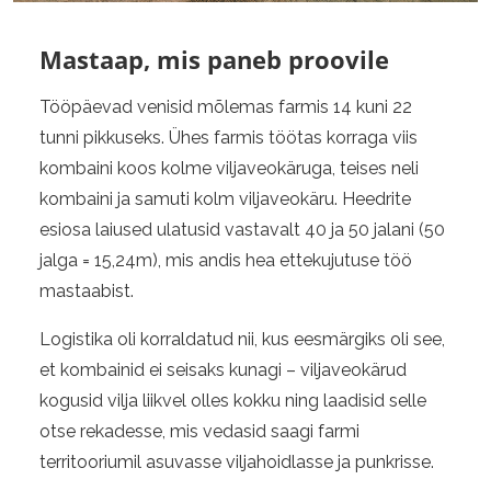
Mastaap, mis paneb proovile
Tööpäevad venisid mõlemas farmis 14 kuni 22
tunni pikkuseks. Ühes farmis töötas korraga viis
kombaini koos kolme viljaveokäruga, teises neli
kombaini ja samuti kolm viljaveokäru. Heedrite
esiosa laiused ulatusid vastavalt 40 ja 50 jalani (50
jalga = 15,24m), mis andis hea ettekujutuse töö
mastaabist.
Logistika oli korraldatud nii, kus eesmärgiks oli see,
et kombainid ei seisaks kunagi – viljaveokärud
kogusid vilja liikvel olles kokku ning laadisid selle
otse rekadesse, mis vedasid saagi farmi
territooriumil asuvasse viljahoidlasse ja punkrisse.