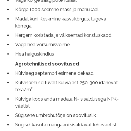
Väga kõrge saagipotentsiaal
Kõrge 1000 seemne mass ja mahukaal
Madal kuni Keskmine kasvukõrgus, tugeva
kõrrega
Kergem koristada ja väiksemad koristuskaod
Väga hea võrsumisvõime
Hea haiguskindlus
Agrotehnilised soovitused
Külviaeg septembri esimene dekaad
Külvinorm sõltuvalt külviajast 250-300 idanevat
tera/m²
Külviga koos anda madala N- sisaldusega NPK-
väetist
Sügisene umbrohutõrje on soovituslik
Sügisel kasuta mangaani sisaldavat leheväetist