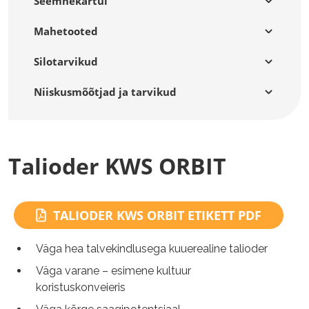
Seemnekartul
Mahetooted
Silotarvikud
Niiskusmõõtjad ja tarvikud
Talioder KWS ORBIT
TALIODER KWS ORBIT ETIKETT PDF
Väga hea talvekindlusega kuuerealine talioder
Väga varane – esimene kultuur
koristuskonveieris