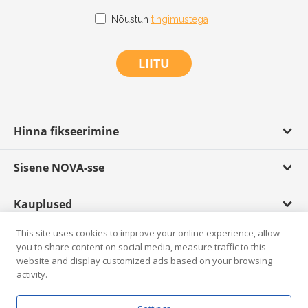
Nõustun
tingimustega
LIITU
Hinna fikseerimine
Sisene NOVA-sse
Kauplused
This site uses cookies to improve your online experience, allow
Scandagra TV
you to share content on social media, measure traffic to this
website and display customized ads based on your browsing
activity.
Rikkumisest teatamine