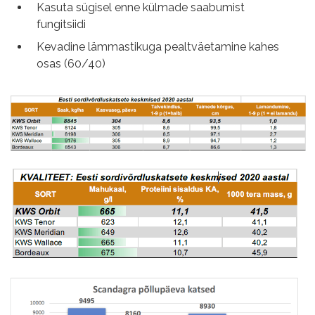
Kasuta sügisel enne külmade saabumist
fungitsiidi
Kevadine lämmastikuga pealtväetamine kahes
osas (60/40)