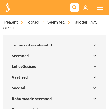
Kliendiportaal
Pealeht
Tooted
Seemned
Talioder KWS
ORBIT
Nova
Taimekaitsevahendid
Seemned
Leheväetised
Väetised
Söödad
Rohumaade seemned